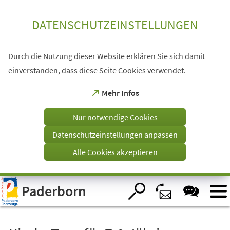
Inhalt anspringen
DATENSCHUTZEINSTELLUNGEN
Durch die Nutzung dieser Website erklären Sie sich damit
einverstanden, dass diese Seite Cookies verwendet.
(Öffnet
Mehr Infos
in
einem
Nur notwendige Cookies
neuen
Tab)
Datenschutzeinstellungen anpassen
Alle Cookies akzeptieren
Visuelle
Paderborn
Assistenzsoftware
öffnen.