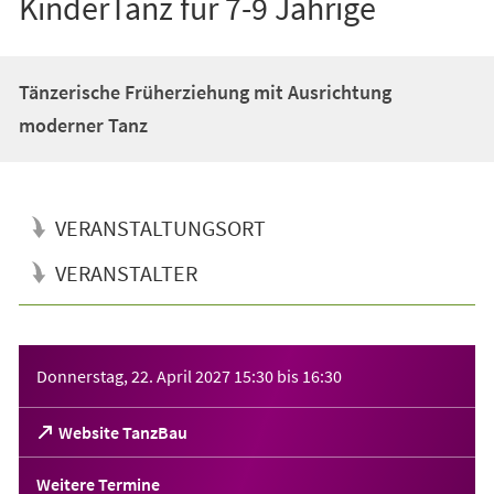
KinderTanz für 7-9 Jährige
Tänzerische Früherziehung mit Ausrichtung
moderner Tanz
VERANSTALTUNGSORT
VERANSTALTER
Veranstaltungsinformationen
Donnerstag, 22. April 2027
15:30
bis
16:30
(Öffnet
Website TanzBau
in
einem
Weitere Termine