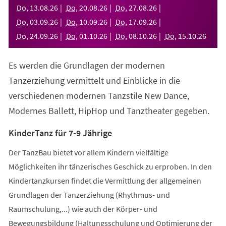
neuen
Do
,
13
.
08
.
26
Do
,
20
.
08
.
26
Do
,
27
.
08
.
26
Tab)
Do
,
03
.
09
.
26
Do
,
10
.
09
.
26
Do
,
17
.
09
.
26
Do
,
24
.
09
.
26
Do
,
01
.
10
.
26
Do
,
08
.
10
.
26
Do
,
15
.
10
.
26
Es werden die Grundlagen der modernen
Tanzerziehung vermittelt und Einblicke in die
verschiedenen modernen Tanzstile New Dance,
Modernes Ballett, HipHop und Tanztheater gegeben.
KinderTanz für 7-9 Jährige
Der TanzBau bietet vor allem Kindern vielfältige
Möglichkeiten ihr tänzerisches Geschick zu erproben. In den
Kindertanzkursen findet die Vermittlung der allgemeinen
Grundlagen der Tanzerziehung (Rhythmus- und
Raumschulung,...) wie auch der Körper- und
Bewegungsbildung (Haltungsschulung und Optimierung der