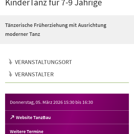
KinderTanz für 7-9 Jährige
Tänzerische Früherziehung mit Ausrichtung
moderner Tanz
VERANSTALTUNGSORT
VERANSTALTER
Veranstaltungsinformationen
Donnerstag, 05. März 2026
15:30
bis
16:30
(Öffnet
Website TanzBau
in
einem
Weitere Termine