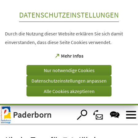
Inhalt anspringen
DATENSCHUTZEINSTELLUNGEN
Durch die Nutzung dieser Website erklären Sie sich damit
einverstanden, dass diese Seite Cookies verwendet.
(Öffnet
Mehr Infos
in
einem
Nur notwendige Cookies
neuen
Tab)
Datenschutzeinstellungen anpassen
Alle Cookies akzeptieren
Visuelle
Paderborn
Assistenzsoftware
öffnen.