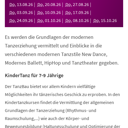
neuen
Do
,
13
.
08
.
26
Do
,
20
.
08
.
26
Do
,
27
.
08
.
26
Tab)
Do
,
03
.
09
.
26
Do
,
10
.
09
.
26
Do
,
17
.
09
.
26
Do
,
24
.
09
.
26
Do
,
01
.
10
.
26
Do
,
08
.
10
.
26
Do
,
15
.
10
.
26
Es werden die Grundlagen der modernen
Tanzerziehung vermittelt und Einblicke in die
verschiedenen modernen Tanzstile New Dance,
Modernes Ballett, HipHop und Tanztheater gegeben.
KinderTanz für 7-9 Jährige
Der TanzBau bietet vor allem Kindern vielfältige
Möglichkeiten ihr tänzerisches Geschick zu erproben. In den
Kindertanzkursen findet die Vermittlung der allgemeinen
Grundlagen der Tanzerziehung (Rhythmus- und
Raumschulung,...) wie auch der Körper- und
Bewegungsbildung (Haltungsschulung und Optimierung der