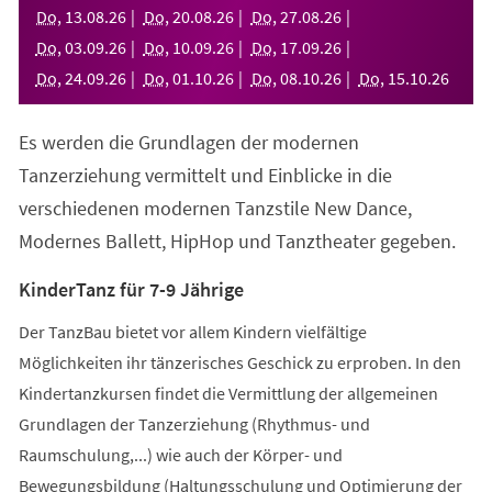
neuen
Do
,
13
.
08
.
26
Do
,
20
.
08
.
26
Do
,
27
.
08
.
26
Tab)
Do
,
03
.
09
.
26
Do
,
10
.
09
.
26
Do
,
17
.
09
.
26
Do
,
24
.
09
.
26
Do
,
01
.
10
.
26
Do
,
08
.
10
.
26
Do
,
15
.
10
.
26
Es werden die Grundlagen der modernen
Tanzerziehung vermittelt und Einblicke in die
verschiedenen modernen Tanzstile New Dance,
Modernes Ballett, HipHop und Tanztheater gegeben.
KinderTanz für 7-9 Jährige
Der TanzBau bietet vor allem Kindern vielfältige
Möglichkeiten ihr tänzerisches Geschick zu erproben. In den
Kindertanzkursen findet die Vermittlung der allgemeinen
Grundlagen der Tanzerziehung (Rhythmus- und
Raumschulung,...) wie auch der Körper- und
Bewegungsbildung (Haltungsschulung und Optimierung der