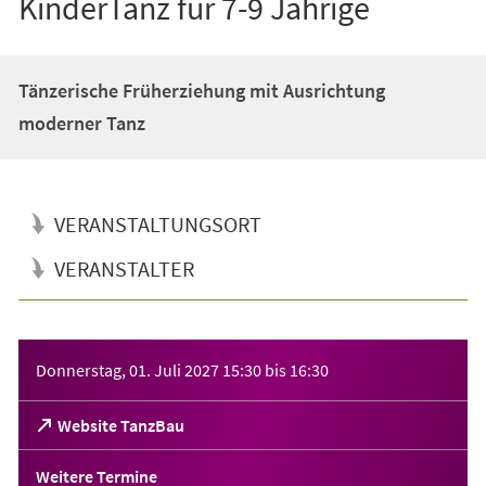
KinderTanz für 7-9 Jährige
Tänzerische Früherziehung mit Ausrichtung
moderner Tanz
VERANSTALTUNGSORT
VERANSTALTER
Veranstaltungsinformationen
Donnerstag, 01. Juli 2027
15:30
bis
16:30
(Öffnet
Website TanzBau
in
einem
Weitere Termine