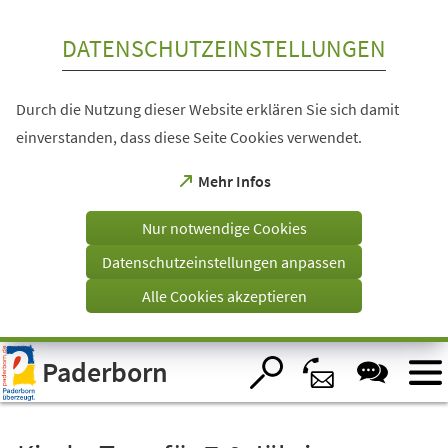
Inhalt anspringen
DATENSCHUTZEINSTELLUNGEN
Durch die Nutzung dieser Website erklären Sie sich damit
einverstanden, dass diese Seite Cookies verwendet.
(Öffnet
Mehr Infos
in
einem
Nur notwendige Cookies
neuen
Tab)
Datenschutzeinstellungen anpassen
Alle Cookies akzeptieren
Visuelle
Paderborn
Assistenzsoftware
öffnen.