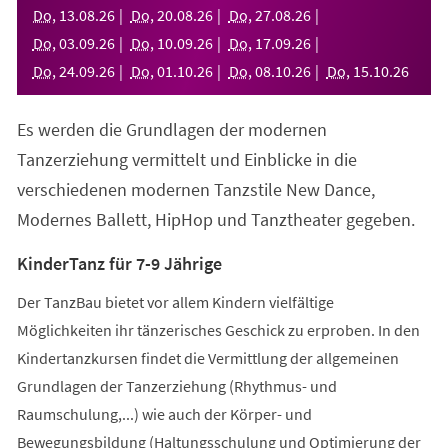
neuen
Do
,
13
.
08
.
26
Do
,
20
.
08
.
26
Do
,
27
.
08
.
26
Tab)
Do
,
03
.
09
.
26
Do
,
10
.
09
.
26
Do
,
17
.
09
.
26
Do
,
24
.
09
.
26
Do
,
01
.
10
.
26
Do
,
08
.
10
.
26
Do
,
15
.
10
.
26
Es werden die Grundlagen der modernen
Tanzerziehung vermittelt und Einblicke in die
verschiedenen modernen Tanzstile New Dance,
Modernes Ballett, HipHop und Tanztheater gegeben.
KinderTanz für 7-9 Jährige
Der TanzBau bietet vor allem Kindern vielfältige
Möglichkeiten ihr tänzerisches Geschick zu erproben. In den
Kindertanzkursen findet die Vermittlung der allgemeinen
Grundlagen der Tanzerziehung (Rhythmus- und
Raumschulung,...) wie auch der Körper- und
Bewegungsbildung (Haltungsschulung und Optimierung der