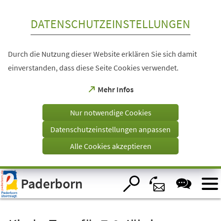
Inhalt anspringen
DATENSCHUTZEINSTELLUNGEN
Durch die Nutzung dieser Website erklären Sie sich damit
einverstanden, dass diese Seite Cookies verwendet.
(Öffnet
Mehr Infos
in
einem
Nur notwendige Cookies
neuen
Tab)
Datenschutzeinstellungen anpassen
Alle Cookies akzeptieren
Visuelle
Paderborn
Assistenzsoftware
öffnen.