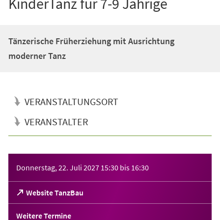
KinderTanz für 7-9 Jährige
Tänzerische Früherziehung mit Ausrichtung
moderner Tanz
VERANSTALTUNGSORT
VERANSTALTER
Veranstaltungsinformationen
Donnerstag, 22. Juli 2027
15:30
bis
16:30
(Öffnet
Website TanzBau
in
einem
Weitere Termine