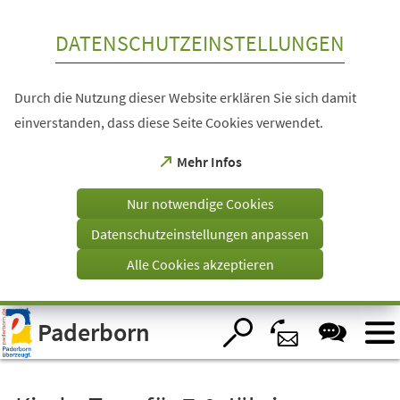
Inhalt anspringen
DATENSCHUTZEINSTELLUNGEN
Durch die Nutzung dieser Website erklären Sie sich damit
einverstanden, dass diese Seite Cookies verwendet.
(Öffnet
Mehr Infos
in
einem
Nur notwendige Cookies
neuen
Tab)
Datenschutzeinstellungen anpassen
Alle Cookies akzeptieren
Visuelle
Paderborn
Assistenzsoftware
öffnen.