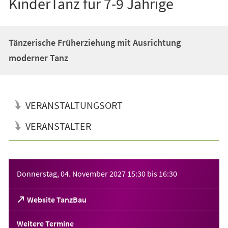
KinderTanz für 7-9 Jährige
Tänzerische Früherziehung mit Ausrichtung
moderner Tanz
VERANSTALTUNGSORT
VERANSTALTER
Veranstaltungsinformationen
Donnerstag, 04. November 2027
15:30
bis
16:30
(Öffnet
Website TanzBau
in
einem
Weitere Termine