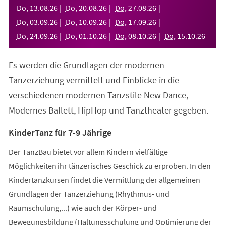
neuen
Do
,
13
.
08
.
26
Do
,
20
.
08
.
26
Do
,
27
.
08
.
26
Tab)
Do
,
03
.
09
.
26
Do
,
10
.
09
.
26
Do
,
17
.
09
.
26
Do
,
24
.
09
.
26
Do
,
01
.
10
.
26
Do
,
08
.
10
.
26
Do
,
15
.
10
.
26
Es werden die Grundlagen der modernen
Tanzerziehung vermittelt und Einblicke in die
verschiedenen modernen Tanzstile New Dance,
Modernes Ballett, HipHop und Tanztheater gegeben.
KinderTanz für 7-9 Jährige
Der TanzBau bietet vor allem Kindern vielfältige
Möglichkeiten ihr tänzerisches Geschick zu erproben. In den
Kindertanzkursen findet die Vermittlung der allgemeinen
Grundlagen der Tanzerziehung (Rhythmus- und
Raumschulung,...) wie auch der Körper- und
Bewegungsbildung (Haltungsschulung und Optimierung der