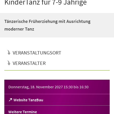
KinderTanz für 7-9 Jährige
Tänzerische Früherziehung mit Ausrichtung
moderner Tanz
VERANSTALTUNGSORT
VERANSTALTER
Veranstaltungsinformationen
Donnerstag, 18. November 2027
15:30
bis
16:30
(Öffnet
Website TanzBau
in
einem
Weitere Termine