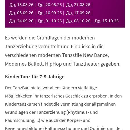
neuen
Do
,
13
.
08
.
26
Do
,
20
.
08
.
26
Do
,
27
.
08
.
26
Tab)
Do
,
03
.
09
.
26
Do
,
10
.
09
.
26
Do
,
17
.
09
.
26
Do
,
24
.
09
.
26
Do
,
01
.
10
.
26
Do
,
08
.
10
.
26
Do
,
15
.
10
.
26
Es werden die Grundlagen der modernen
Tanzerziehung vermittelt und Einblicke in die
verschiedenen modernen Tanzstile New Dance,
Modernes Ballett, HipHop und Tanztheater gegeben.
KinderTanz für 7-9 Jährige
Der TanzBau bietet vor allem Kindern vielfältige
Möglichkeiten ihr tänzerisches Geschick zu erproben. In den
Kindertanzkursen findet die Vermittlung der allgemeinen
Grundlagen der Tanzerziehung (Rhythmus- und
Raumschulung,...) wie auch der Körper- und
Bewegungsbildung (Haltungsschulung und Optimierung der