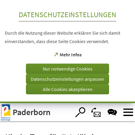
Inhalt anspringen
DATENSCHUTZEINSTELLUNGEN
Durch die Nutzung dieser Website erklären Sie sich damit
einverstanden, dass diese Seite Cookies verwendet.
(Öffnet
Mehr Infos
in
einem
Nur notwendige Cookies
neuen
Tab)
Datenschutzeinstellungen anpassen
Alle Cookies akzeptieren
Visuelle
Paderborn
Assistenzsoftware
öffnen.