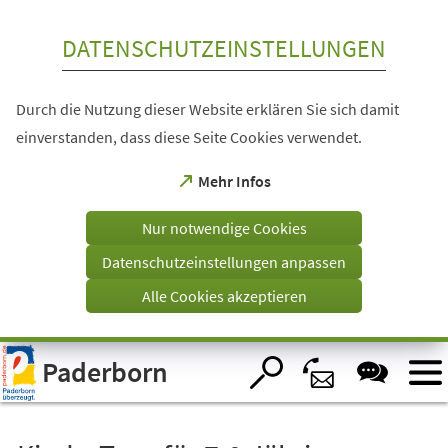
Inhalt anspringen
DATENSCHUTZEINSTELLUNGEN
Durch die Nutzung dieser Website erklären Sie sich damit
einverstanden, dass diese Seite Cookies verwendet.
(Öffnet
Mehr Infos
in
einem
Nur notwendige Cookies
neuen
Tab)
Datenschutzeinstellungen anpassen
Alle Cookies akzeptieren
Visuelle
Paderborn
Assistenzsoftware
öffnen.