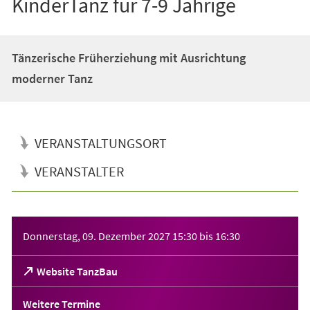
KinderTanz für 7-9 Jährige
Tänzerische Früherziehung mit Ausrichtung
moderner Tanz
VERANSTALTUNGSORT
VERANSTALTER
Veranstaltungsinformationen
Donnerstag, 09. Dezember 2027
15:30
bis
16:30
(Öffnet
Website TanzBau
in
einem
Weitere Termine