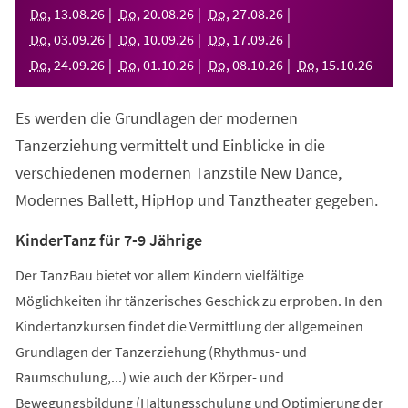
neuen
Do
,
13
.
08
.
26
Do
,
20
.
08
.
26
Do
,
27
.
08
.
26
Tab)
Do
,
03
.
09
.
26
Do
,
10
.
09
.
26
Do
,
17
.
09
.
26
Do
,
24
.
09
.
26
Do
,
01
.
10
.
26
Do
,
08
.
10
.
26
Do
,
15
.
10
.
26
Es werden die Grundlagen der modernen
Tanzerziehung vermittelt und Einblicke in die
verschiedenen modernen Tanzstile New Dance,
Modernes Ballett, HipHop und Tanztheater gegeben.
KinderTanz für 7-9 Jährige
Der TanzBau bietet vor allem Kindern vielfältige
Möglichkeiten ihr tänzerisches Geschick zu erproben. In den
Kindertanzkursen findet die Vermittlung der allgemeinen
Grundlagen der Tanzerziehung (Rhythmus- und
Raumschulung,...) wie auch der Körper- und
Bewegungsbildung (Haltungsschulung und Optimierung der