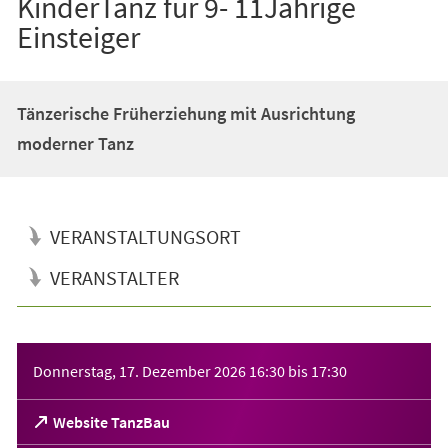
KinderTanz für 9- 11Jährige
Einsteiger
Tänzerische Früherziehung mit Ausrichtung
moderner Tanz
VERANSTALTUNGSORT
VERANSTALTER
Veranstaltungsinformationen
Donnerstag, 17. Dezember 2026
16:30
bis
17:30
(Öffnet
Website TanzBau
in