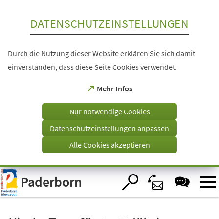
Inhalt anspringen
DATENSCHUTZEINSTELLUNGEN
Durch die Nutzung dieser Website erklären Sie sich damit
einverstanden, dass diese Seite Cookies verwendet.
(Öffnet
Mehr Infos
in
einem
Nur notwendige Cookies
neuen
Tab)
Datenschutzeinstellungen anpassen
Alle Cookies akzeptieren
Visuelle
Paderborn
Assistenzsoftware
öffnen.