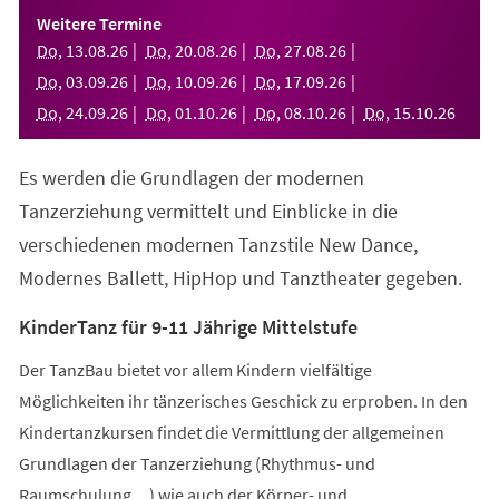
einem
Weitere Termine
neuen
Do
,
13
.
08
.
26
Do
,
20
.
08
.
26
Do
,
27
.
08
.
26
Tab)
Do
,
03
.
09
.
26
Do
,
10
.
09
.
26
Do
,
17
.
09
.
26
Do
,
24
.
09
.
26
Do
,
01
.
10
.
26
Do
,
08
.
10
.
26
Do
,
15
.
10
.
26
Es werden die Grundlagen der modernen
Tanzerziehung vermittelt und Einblicke in die
verschiedenen modernen Tanzstile New Dance,
Modernes Ballett, HipHop und Tanztheater gegeben.
KinderTanz für 9-11 Jährige Mittelstufe
Der TanzBau bietet vor allem Kindern vielfältige
Möglichkeiten ihr tänzerisches Geschick zu erproben. In den
Kindertanzkursen findet die Vermittlung der allgemeinen
Grundlagen der Tanzerziehung (Rhythmus- und
Raumschulung,...) wie auch der Körper- und