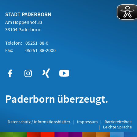
einem
neuen
Tab)
STADT PADERBORN
Am Hoppenhof 33
33104 Paderborn
Telefon:
05251 88-0
Fax:
05251 88-2000
Paderborn überzeugt.
Datenschutz / Informationsblätter
Impressum
Barrierefreiheit
Leichte Sprache