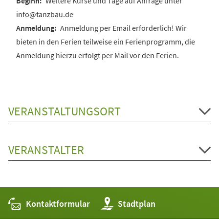
Weitere Kurse und Tage auf Anfrage unter
info@tanzbau.de
Anmeldung per Email erforderlich! Wir
bieten in den Ferien teilweise ein Ferienprogramm, die
Anmeldung hierzu erfolgt per Mail vor den Ferien.
VERANSTALTUNGSORT
VERANSTALTER
Kontaktformular
(Öffnet
Stadtplan
in