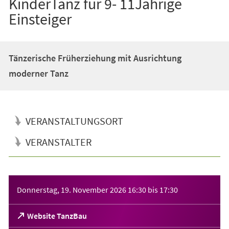
KinderTanz für 9- 11Jährige
Einsteiger
Tänzerische Früherziehung mit Ausrichtung
moderner Tanz
VERANSTALTUNGSORT
VERANSTALTER
Veranstaltungsinformationen
Donnerstag, 19. November 2026
16:30
bis
17:30
(Öffnet
Website TanzBau
in