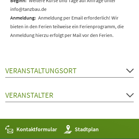
Weitere Kurse und Tage auf Anfrage unter
info@tanzbau.de
Anmeldung per Email erforderlich! Wir
bieten in den Ferien teilweise ein Ferienprogramm, die
Anmeldung hierzu erfolgt per Mail vor den Ferien.
VERANSTALTUNGSORT
VERANSTALTER
Kontaktformular
(Öffnet
Stadtplan
in