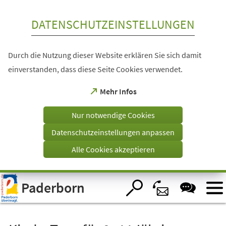
Inhalt anspringen
DATENSCHUTZEINSTELLUNGEN
Durch die Nutzung dieser Website erklären Sie sich damit
einverstanden, dass diese Seite Cookies verwendet.
(Öffnet
Mehr Infos
in
einem
Nur notwendige Cookies
neuen
Tab)
Datenschutzeinstellungen anpassen
Alle Cookies akzeptieren
Visuelle
Paderborn
Assistenzsoftware
öffnen.