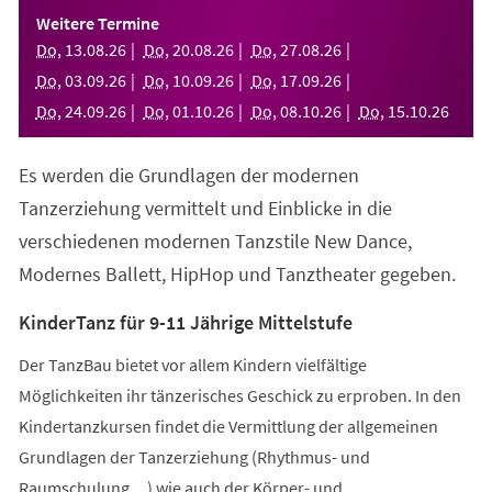
einem
Weitere Termine
neuen
Do
,
13
.
08
.
26
Do
,
20
.
08
.
26
Do
,
27
.
08
.
26
Tab)
Do
,
03
.
09
.
26
Do
,
10
.
09
.
26
Do
,
17
.
09
.
26
Do
,
24
.
09
.
26
Do
,
01
.
10
.
26
Do
,
08
.
10
.
26
Do
,
15
.
10
.
26
Es werden die Grundlagen der modernen
Tanzerziehung vermittelt und Einblicke in die
verschiedenen modernen Tanzstile New Dance,
Modernes Ballett, HipHop und Tanztheater gegeben.
KinderTanz für 9-11 Jährige Mittelstufe
Der TanzBau bietet vor allem Kindern vielfältige
Möglichkeiten ihr tänzerisches Geschick zu erproben. In den
Kindertanzkursen findet die Vermittlung der allgemeinen
Grundlagen der Tanzerziehung (Rhythmus- und
Raumschulung,...) wie auch der Körper- und