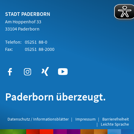
einem
neuen
Tab)
STADT PADERBORN
Am Hoppenhof 33
33104 Paderborn
Telefon:
05251 88-0
Fax:
05251 88-2000
Paderborn überzeugt.
Datenschutz / Informationsblätter
Impressum
Barrierefreiheit
Leichte Sprache