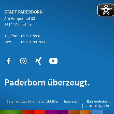
einem
neuen
Tab)
STADT PADERBORN
Am Hoppenhof 33
33104 Paderborn
Telefon:
05251 88-0
Fax:
05251 88-2000
Paderborn überzeugt.
Datenschutz / Informationsblätter
Impressum
Barrierefreiheit
Leichte Sprache