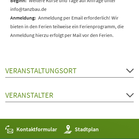
Weitere Kurse und Tage auf Anfrage unter
info@tanzbau.de
Anmeldung per Email erforderlich! Wir
bieten in den Ferien teilweise ein Ferienprogramm, die
Anmeldung hierzu erfolgt per Mail vor den Ferien.
VERANSTALTUNGSORT
VERANSTALTER
Kontaktformular
(Öffnet
Stadtplan
in