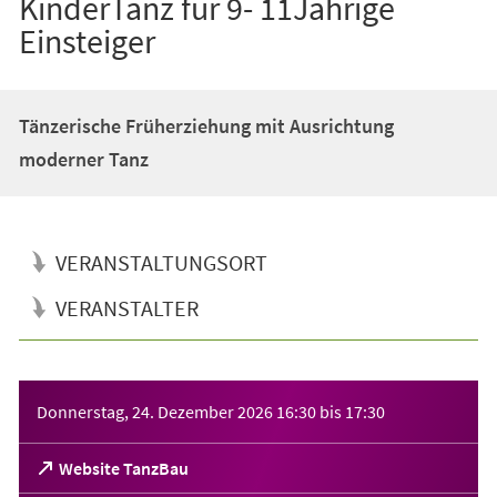
KinderTanz für 9- 11Jährige
Einsteiger
Tänzerische Früherziehung mit Ausrichtung
moderner Tanz
VERANSTALTUNGSORT
VERANSTALTER
Veranstaltungsinformationen
Donnerstag, 24. Dezember 2026
16:30
bis
17:30
(Öffnet
Website TanzBau
in