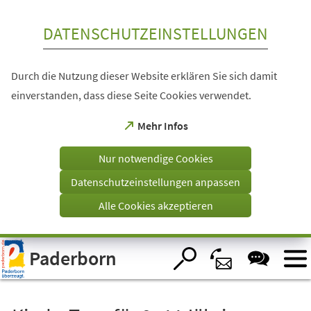
Inhalt anspringen
DATENSCHUTZEINSTELLUNGEN
Durch die Nutzung dieser Website erklären Sie sich damit
einverstanden, dass diese Seite Cookies verwendet.
(Öffnet
Mehr Infos
in
einem
Nur notwendige Cookies
neuen
Tab)
Datenschutzeinstellungen anpassen
Alle Cookies akzeptieren
Visuelle
Paderborn
Assistenzsoftware
öffnen.