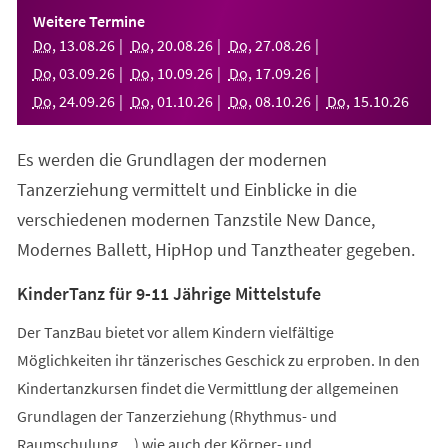
einem
Weitere Termine
neuen
Do
,
13
.
08
.
26
Do
,
20
.
08
.
26
Do
,
27
.
08
.
26
Tab)
Do
,
03
.
09
.
26
Do
,
10
.
09
.
26
Do
,
17
.
09
.
26
Do
,
24
.
09
.
26
Do
,
01
.
10
.
26
Do
,
08
.
10
.
26
Do
,
15
.
10
.
26
Es werden die Grundlagen der modernen
Tanzerziehung vermittelt und Einblicke in die
verschiedenen modernen Tanzstile New Dance,
Modernes Ballett, HipHop und Tanztheater gegeben.
KinderTanz für 9-11 Jährige Mittelstufe
Der TanzBau bietet vor allem Kindern vielfältige
Möglichkeiten ihr tänzerisches Geschick zu erproben. In den
Kindertanzkursen findet die Vermittlung der allgemeinen
Grundlagen der Tanzerziehung (Rhythmus- und
Raumschulung,...) wie auch der Körper- und