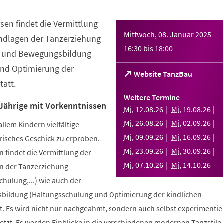
sen findet die Vermittlung
Mittwoch, 08. Januar 2025
ndlagen der Tanzerziehung
16:30
bis
18:00
- und Bewegungsbildung
nd Optimierung der
(Öffnet
Website TanzBau
att.
in
einem
Weitere Termine
neuen
 Jährige mit Vorkenntnissen
Mi
,
12
.
08
.
26
Mi
,
19
.
08
.
26
Tab)
Mi
,
26
.
08
.
26
Mi
,
02
.
09
.
26
allem Kindern vielfältige
Mi
,
09
.
09
.
26
Mi
,
16
.
09
.
26
risches Geschick zu erproben.
Mi
,
23
.
09
.
26
Mi
,
30
.
09
.
26
 findet die Vermittlung der
Mi
,
07
.
10
.
26
Mi
,
14
.
10
.
26
n der Tanzerziehung
ulung,...) wie auch der
bildung (Haltungsschulung und Optimierung der kindlichen
. Es wird nicht nur nachgeahmt, sondern auch selbst experimentier
tzt. Es werden Einblicke in die verschiedenen modernen Tanzstile