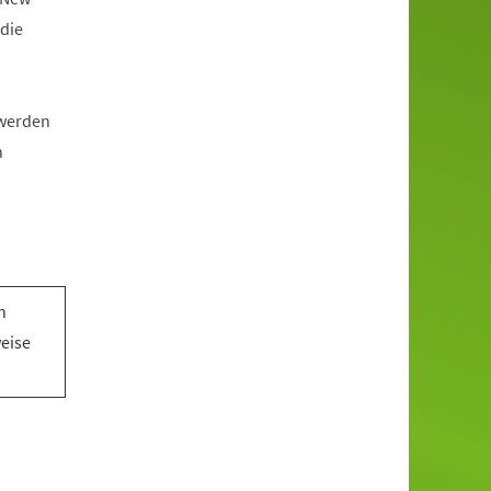
die
 werden
n
n
n
weise