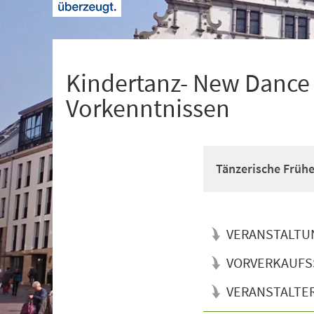
+
1
Kindertanz- New Dance f
Vorkenntnissen
Tänzerische Früh
VERANSTALTU
VORVERKAUFS
VERANSTALTE