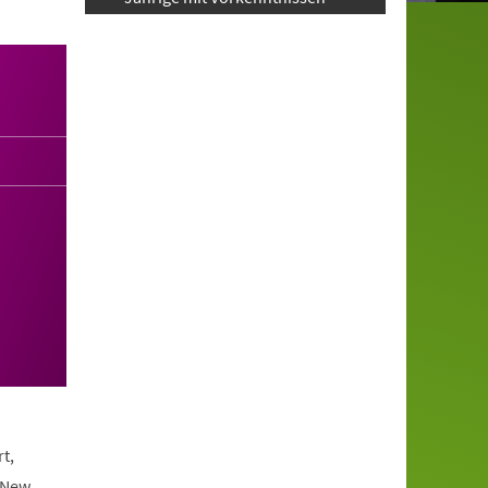
t,
 New