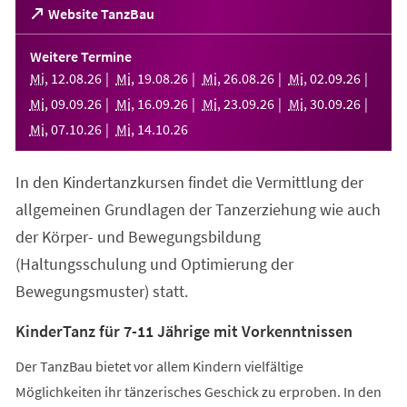
(Öffnet
Website TanzBau
in
einem
Weitere Termine
neuen
Mi
,
12
.
08
.
26
Mi
,
19
.
08
.
26
Mi
,
26
.
08
.
26
Mi
,
02
.
09
.
26
Tab)
Mi
,
09
.
09
.
26
Mi
,
16
.
09
.
26
Mi
,
23
.
09
.
26
Mi
,
30
.
09
.
26
Mi
,
07
.
10
.
26
Mi
,
14
.
10
.
26
In den Kindertanzkursen findet die Vermittlung der
allgemeinen Grundlagen der Tanzerziehung wie auch
der Körper- und Bewegungsbildung
(Haltungsschulung und Optimierung der
Bewegungsmuster) statt.
KinderTanz für 7-11 Jährige mit Vorkenntnissen
Der TanzBau bietet vor allem Kindern vielfältige
Möglichkeiten ihr tänzerisches Geschick zu erproben. In den