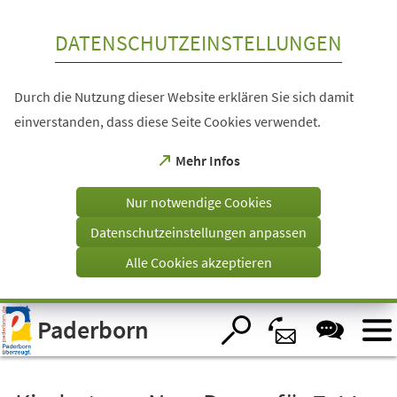
Inhalt anspringen
DATENSCHUTZEINSTELLUNGEN
Durch die Nutzung dieser Website erklären Sie sich damit
einverstanden, dass diese Seite Cookies verwendet.
(Öffnet
Mehr Infos
in
einem
Nur notwendige Cookies
neuen
Tab)
Datenschutzeinstellungen anpassen
Alle Cookies akzeptieren
Visuelle
Paderborn
Assistenzsoftware
öffnen.