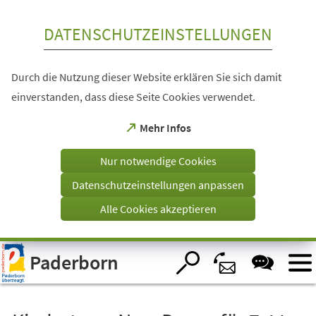
Inhalt anspringen
DATENSCHUTZEINSTELLUNGEN
Durch die Nutzung dieser Website erklären Sie sich damit
einverstanden, dass diese Seite Cookies verwendet.
(Öffnet
Mehr Infos
in
einem
Nur notwendige Cookies
neuen
Tab)
Datenschutzeinstellungen anpassen
Alle Cookies akzeptieren
Visuelle
Paderborn
Assistenzsoftware
öffnen.