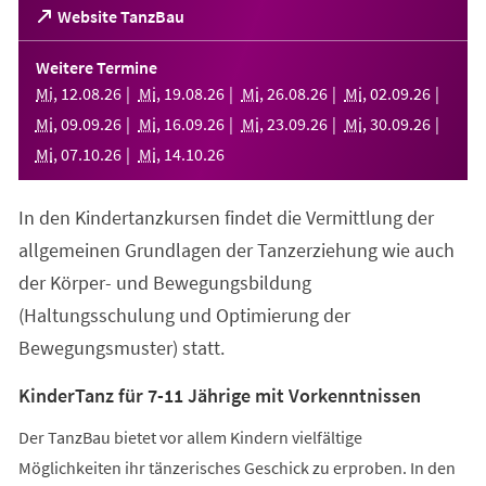
(Öffnet
Website TanzBau
in
einem
Weitere Termine
neuen
Mi
,
12
.
08
.
26
Mi
,
19
.
08
.
26
Mi
,
26
.
08
.
26
Mi
,
02
.
09
.
26
Tab)
Mi
,
09
.
09
.
26
Mi
,
16
.
09
.
26
Mi
,
23
.
09
.
26
Mi
,
30
.
09
.
26
Mi
,
07
.
10
.
26
Mi
,
14
.
10
.
26
In den Kindertanzkursen findet die Vermittlung der
allgemeinen Grundlagen der Tanzerziehung wie auch
der Körper- und Bewegungsbildung
(Haltungsschulung und Optimierung der
Bewegungsmuster) statt.
KinderTanz für 7-11 Jährige mit Vorkenntnissen
Der TanzBau bietet vor allem Kindern vielfältige
Möglichkeiten ihr tänzerisches Geschick zu erproben. In den