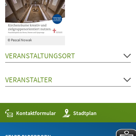
© Pascal Nowak
VERANSTALTUNGSORT
VERANSTALTER
Kontaktformular
(Öffnet
Stadtplan
in
einem
neuen
Tab)