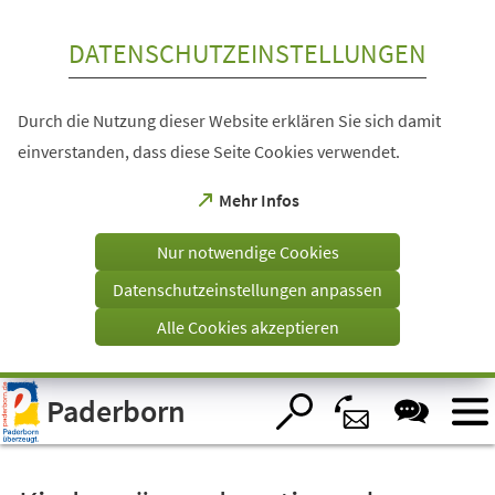
Inhalt anspringen
DATENSCHUTZEINSTELLUNGEN
Durch die Nutzung dieser Website erklären Sie sich damit
einverstanden, dass diese Seite Cookies verwendet.
(Öffnet
Mehr Infos
in
einem
Nur notwendige Cookies
neuen
Tab)
Datenschutzeinstellungen anpassen
Alle Cookies akzeptieren
Visuelle
Paderborn
Assistenzsoftware
öffnen.