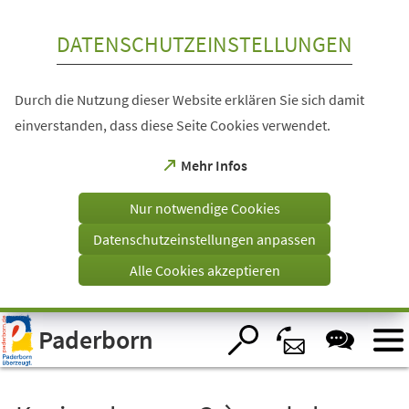
Inhalt anspringen
DATENSCHUTZEINSTELLUNGEN
Durch die Nutzung dieser Website erklären Sie sich damit
einverstanden, dass diese Seite Cookies verwendet.
(Öffnet
Mehr Infos
in
einem
Nur notwendige Cookies
neuen
Tab)
Datenschutzeinstellungen anpassen
Alle Cookies akzeptieren
Visuelle
Paderborn
Assistenzsoftware
öffnen.