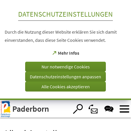
Inhalt anspringen
DATENSCHUTZEINSTELLUNGEN
Durch die Nutzung dieser Website erklären Sie sich damit
einverstanden, dass diese Seite Cookies verwendet.
(Öffnet
Mehr Infos
in
einem
Nur notwendige Cookies
neuen
Tab)
Datenschutzeinstellungen anpassen
Alle Cookies akzeptieren
Visuelle
Paderborn
Assistenzsoftware
öffnen.