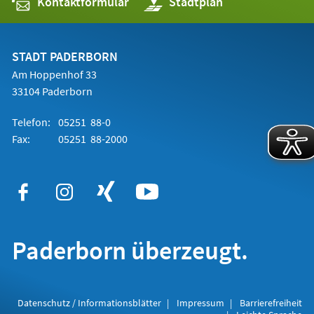
Kontaktformular
(Öffnet
Stadtplan
in
einem
neuen
Tab)
STADT PADERBORN
Am Hoppenhof 33
33104 Paderborn
Telefon:
05251 88-0
Fax:
05251 88-2000
Paderborn überzeugt.
Datenschutz / Informationsblätter
Impressum
Barrierefreiheit