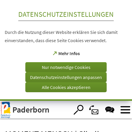
Inhalt anspringen
DATENSCHUTZEINSTELLUNGEN
Durch die Nutzung dieser Website erklären Sie sich damit
einverstanden, dass diese Seite Cookies verwendet.
(Öffnet
Mehr Infos
in
einem
Nur notwendige Cookies
neuen
Tab)
Datenschutzeinstellungen anpassen
Alle Cookies akzeptieren
Visuelle
Paderborn
Assistenzsoftware
öffnen.