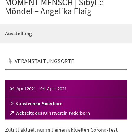
MOMENT MENSCH | Sibylle
Möndel – Angelika Flaig
Ausstellung
VERANSTALTUNGSORTE
Veranstaltungsinformationen
04. April 2021
–
04. April 2021
Kunstverein Paderborn
(Öffnet
Webseite des Kunstverein Paderborn
in
einem
Zutritt aktuell nur mit einen aktuellen Corona-Test
neuen