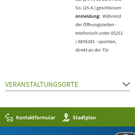
So. (25.4.) geschlossen
Während
der Öffnungszeiten -
telefonisch unter 05251
/ 6835281 - spontan,
direkt an der Tür
VERANSTALTUNGSORTE
Kontaktformular
(Öffnet
Stadtplan
in
einem
neuen