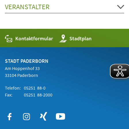
VERANSTALTER
Kontaktformular
(Öffnet
Stadtplan
in
einem
neuen
Tab)
STADT PADERBORN
Am Hoppenhof 33
33104 Paderborn
Telefon:
05251 88-0
Fax:
05251 88-2000