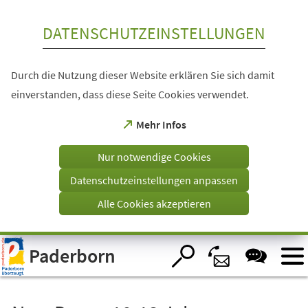
Inhalt anspringen
DATENSCHUTZEINSTELLUNGEN
Durch die Nutzung dieser Website erklären Sie sich damit
einverstanden, dass diese Seite Cookies verwendet.
(Öffnet
Mehr Infos
in
einem
Nur notwendige Cookies
neuen
Tab)
Datenschutzeinstellungen anpassen
Alle Cookies akzeptieren
Visuelle
Paderborn
Assistenzsoftware
öffnen.