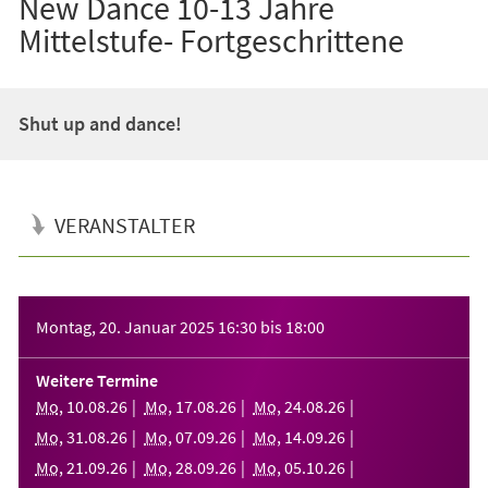
New Dance 10-13 Jahre
Mittelstufe- Fortgeschrittene
Shut up and dance!
VERANSTALTER
Veranstaltungsinformationen
Montag, 20. Januar 2025
16:30
bis
18:00
Weitere Termine
Mo
,
10
.
08
.
26
Mo
,
17
.
08
.
26
Mo
,
24
.
08
.
26
Mo
,
31
.
08
.
26
Mo
,
07
.
09
.
26
Mo
,
14
.
09
.
26
Mo
,
21
.
09
.
26
Mo
,
28
.
09
.
26
Mo
,
05
.
10
.
26