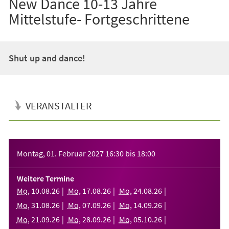
New Dance 10-13 Jahre
Mittelstufe- Fortgeschrittene
Shut up and dance!
VERANSTALTER
Veranstaltungsinformationen
Montag, 01. Februar 2027
16:30
bis
18:00
Weitere Termine
Mo
,
10
.
08
.
26
Mo
,
17
.
08
.
26
Mo
,
24
.
08
.
26
Mo
,
31
.
08
.
26
Mo
,
07
.
09
.
26
Mo
,
14
.
09
.
26
Mo
,
21
.
09
.
26
Mo
,
28
.
09
.
26
Mo
,
05
.
10
.
26