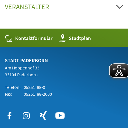
VERANSTALTER
Kontaktformular
(Öffnet
Stadtplan
in
einem
neuen
Tab)
STADT PADERBORN
Am Hoppenhof 33
33104 Paderborn
Telefon:
05251 88-0
Fax:
05251 88-2000