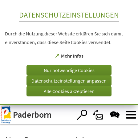
Inhalt anspringen
DATENSCHUTZEINSTELLUNGEN
Durch die Nutzung dieser Website erklären Sie sich damit
einverstanden, dass diese Seite Cookies verwendet.
(Öffnet
Mehr Infos
in
einem
Nur notwendige Cookies
neuen
Tab)
Datenschutzeinstellungen anpassen
Alle Cookies akzeptieren
Visuelle
Paderborn
Assistenzsoftware
öffnen.