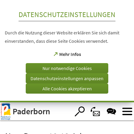
Inhalt anspringen
DATENSCHUTZEINSTELLUNGEN
Durch die Nutzung dieser Website erklären Sie sich damit
einverstanden, dass diese Seite Cookies verwendet.
(Öffnet
Mehr Infos
in
einem
Nur notwendige Cookies
neuen
Tab)
Datenschutzeinstellungen anpassen
Alle Cookies akzeptieren
Visuelle
Paderborn
Assistenzsoftware
öffnen.