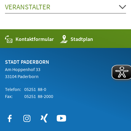
VERANSTALTER
Kontaktformular
(Öffnet
Stadtplan
in
einem
neuen
Tab)
STADT PADERBORN
Am Hoppenhof 33
33104 Paderborn
Telefon:
05251 88-0
Fax:
05251 88-2000