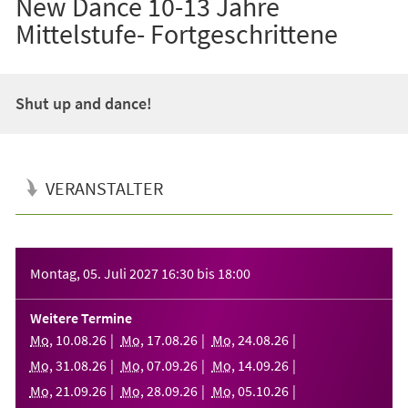
New Dance 10-13 Jahre
Mittelstufe- Fortgeschrittene
Shut up and dance!
VERANSTALTER
Veranstaltungsinformationen
Montag, 05. Juli 2027
16:30
bis
18:00
Weitere Termine
Mo
,
10
.
08
.
26
Mo
,
17
.
08
.
26
Mo
,
24
.
08
.
26
Mo
,
31
.
08
.
26
Mo
,
07
.
09
.
26
Mo
,
14
.
09
.
26
Mo
,
21
.
09
.
26
Mo
,
28
.
09
.
26
Mo
,
05
.
10
.
26