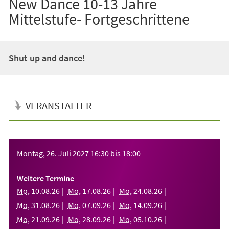
New Dance 10-13 Jahre
Mittelstufe- Fortgeschrittene
Shut up and dance!
VERANSTALTER
Veranstaltungsinformationen
Montag, 26. Juli 2027
16:30
bis
18:00
Weitere Termine
Mo
,
10
.
08
.
26
Mo
,
17
.
08
.
26
Mo
,
24
.
08
.
26
Mo
,
31
.
08
.
26
Mo
,
07
.
09
.
26
Mo
,
14
.
09
.
26
Mo
,
21
.
09
.
26
Mo
,
28
.
09
.
26
Mo
,
05
.
10
.
26