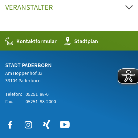
VERANSTALTER
Kontaktformular
(Öffnet
Stadtplan
in
einem
neuen
Tab)
STADT PADERBORN
Am Hoppenhof 33
33104 Paderborn
Telefon:
05251 88-0
Fax:
05251 88-2000