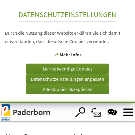
Inhalt anspringen
DATENSCHUTZEINSTELLUNGEN
Durch die Nutzung dieser Website erklären Sie sich damit
einverstanden, dass diese Seite Cookies verwendet.
(Öffnet
Mehr Infos
in
einem
Nur notwendige Cookies
neuen
Tab)
Datenschutzeinstellungen anpassen
Alle Cookies akzeptieren
Visuelle
Paderborn
Assistenzsoftware
öffnen.