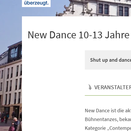
+
1
New Dance 10-13 Jahre M
Shut up and danc
VERANSTALTE
New Dance ist die a
Veranstaltungsinformationen
Bühnentanzes, bekan
Kategorie „Contempo