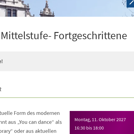
ittelstufe- Fortgeschrittene
e!
R
ktuelle Form des modernen
Montag, 11. Oktober 2027
nt aus „You can dance“ als
16:30
bis
18:00
rary“ oder aus aktuellen