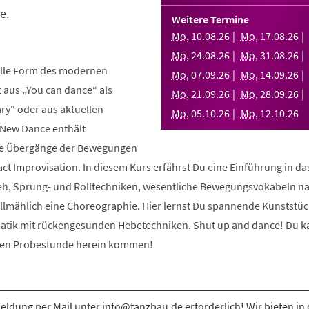
e.
Weitere Termine
Mo
,
10
.
08
.
26
Mo
,
17
.
08
.
26
Mo
,
24
.
08
.
26
Mo
,
31
.
08
.
26
elle Form des modernen
Mo
,
07
.
09
.
26
Mo
,
14
.
09
.
26
aus „You can dance“ als
Mo
,
21
.
09
.
26
Mo
,
28
.
09
.
26
y“ oder aus aktuellen
Mo
,
05
.
10
.
26
Mo
,
12
.
10
.
26
 New Dance enthält
nde Übergänge der Bewegungen
ct Improvisation. In diesem Kurs erfährst Du eine Einführung in d
eh, Sprung- und Rolltechniken, wesentliche Bewegungsvokabeln n
allmählich eine Choreographie. Hier lernst Du spannende Kunststüc
atik mit rückengesunden Hebetechniken. Shut up and dance! Du k
osen Probestunde herein kommen!
ldung per Mail unter info@tanzbau.de erforderlich! Wir bieten in