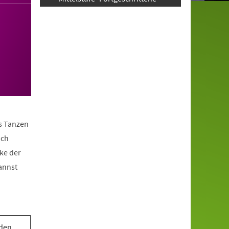
as Tanzen
ach
ke der
annst
 den