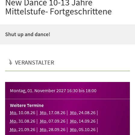
New Dance 10-13 Jahre
Mittelstufe- Fortgeschrittene
Shut up and dance!
VERANSTALTER
Veranstaltungsinformationen
Montag, 01. November 2027
16:30
bis
18:00
Weitere Termine
Mo
,
10
.
08
.
26
Mo
,
17
.
08
.
26
Mo
,
24
.
08
.
26
Mo
,
31
.
08
.
26
Mo
,
07
.
09
.
26
Mo
,
14
.
09
.
26
Mo
,
21
.
09
.
26
Mo
,
28
.
09
.
26
Mo
,
05
.
10
.
26