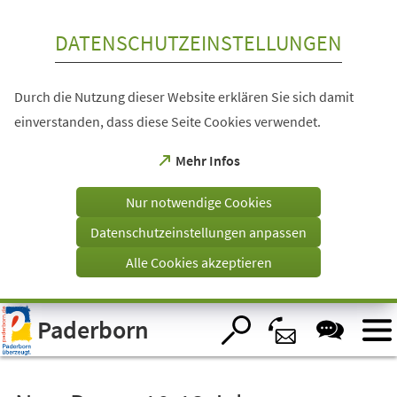
Inhalt anspringen
DATENSCHUTZEINSTELLUNGEN
Durch die Nutzung dieser Website erklären Sie sich damit
einverstanden, dass diese Seite Cookies verwendet.
(Öffnet
Mehr Infos
in
einem
Nur notwendige Cookies
neuen
Tab)
Datenschutzeinstellungen anpassen
Alle Cookies akzeptieren
Visuelle
Paderborn
Assistenzsoftware
öffnen.