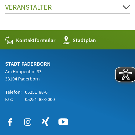
VERANSTALTER
Kontaktformular
(Öffnet
Stadtplan
in
einem
neuen
Tab)
STADT PADERBORN
Am Hoppenhof 33
33104 Paderborn
Telefon:
05251 88-0
Fax:
05251 88-2000