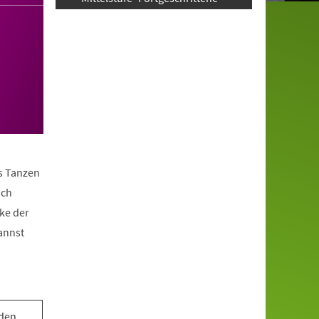
as Tanzen
ach
ke der
annst
 den