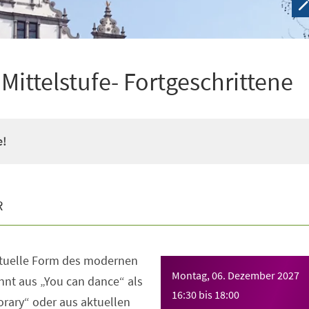
ittelstufe- Fortgeschrittene
e!
R
ktuelle Form des modernen
Montag, 06. Dezember 2027
nt aus „You can dance“ als
16:30
bis
18:00
rary“ oder aus aktuellen