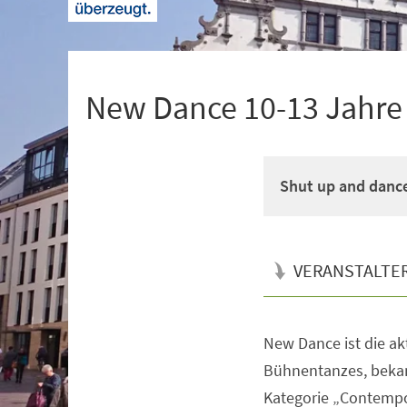
+
1
New Dance 10-13 Jahre M
Shut up and danc
VERANSTALTE
New Dance ist die a
Veranstaltungsinformationen
Bühnentanzes, bekan
Kategorie „Contempo