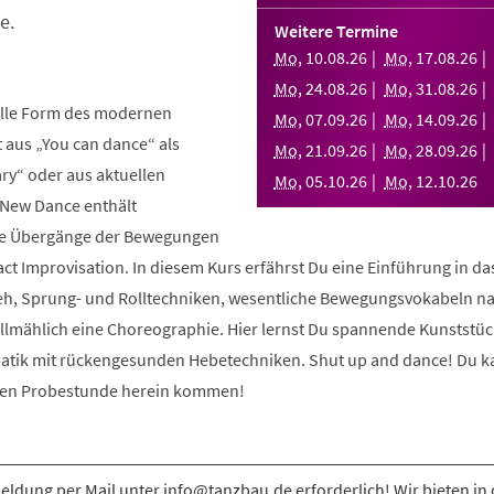
e.
Weitere Termine
Mo
,
10
.
08
.
26
Mo
,
17
.
08
.
26
Mo
,
24
.
08
.
26
Mo
,
31
.
08
.
26
elle Form des modernen
Mo
,
07
.
09
.
26
Mo
,
14
.
09
.
26
aus „You can dance“ als
Mo
,
21
.
09
.
26
Mo
,
28
.
09
.
26
y“ oder aus aktuellen
Mo
,
05
.
10
.
26
Mo
,
12
.
10
.
26
 New Dance enthält
nde Übergänge der Bewegungen
ct Improvisation. In diesem Kurs erfährst Du eine Einführung in d
eh, Sprung- und Rolltechniken, wesentliche Bewegungsvokabeln n
allmählich eine Choreographie. Hier lernst Du spannende Kunststüc
atik mit rückengesunden Hebetechniken. Shut up and dance! Du k
osen Probestunde herein kommen!
ldung per Mail unter info@tanzbau.de erforderlich! Wir bieten in