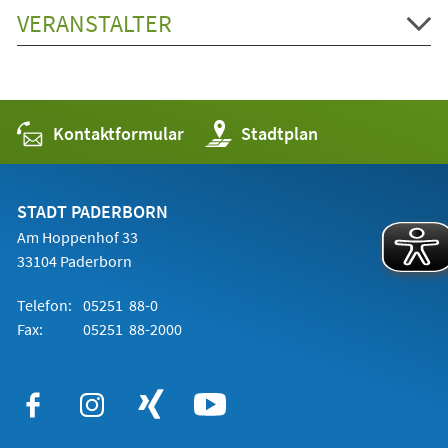
VERANSTALTER
Kontaktformular
(Öffnet
Stadtplan
in
einem
neuen
Tab)
STADT PADERBORN
Am Hoppenhof 33
33104 Paderborn
Telefon:
05251 88-0
Fax:
05251 88-2000