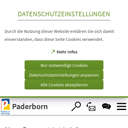
Inhalt anspringen
DATENSCHUTZEINSTELLUNGEN
Durch die Nutzung dieser Website erklären Sie sich damit
einverstanden, dass diese Seite Cookies verwendet.
(Öffnet
Mehr Infos
in
einem
Nur notwendige Cookies
neuen
Tab)
Datenschutzeinstellungen anpassen
Alle Cookies akzeptieren
Visuelle
Paderborn
Assistenzsoftware
öffnen.