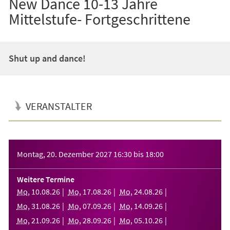
New Dance 10-13 Jahre
Mittelstufe- Fortgeschrittene
Shut up and dance!
VERANSTALTER
Veranstaltungsinformationen
Montag, 20. Dezember 2027
16:30
bis
18:00
Weitere Termine
Mo
,
10
.
08
.
26
Mo
,
17
.
08
.
26
Mo
,
24
.
08
.
26
Mo
,
31
.
08
.
26
Mo
,
07
.
09
.
26
Mo
,
14
.
09
.
26
Mo
,
21
.
09
.
26
Mo
,
28
.
09
.
26
Mo
,
05
.
10
.
26