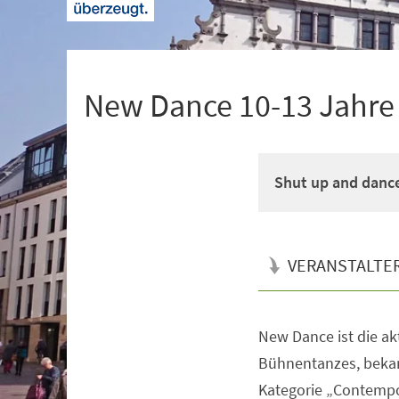
+
1
New Dance 10-13 Jahre M
Shut up and danc
VERANSTALTE
New Dance ist die a
Veranstaltungsinformationen
Bühnentanzes, bekan
Kategorie „Contempo