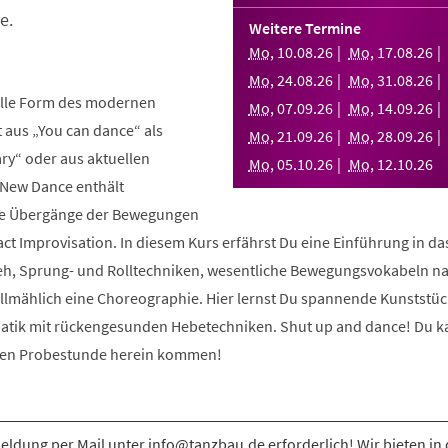
e.
Weitere Termine
Mo
,
10
.
08
.
26
Mo
,
17
.
08
.
26
Mo
,
24
.
08
.
26
Mo
,
31
.
08
.
26
elle Form des modernen
Mo
,
07
.
09
.
26
Mo
,
14
.
09
.
26
aus „You can dance“ als
Mo
,
21
.
09
.
26
Mo
,
28
.
09
.
26
y“ oder aus aktuellen
Mo
,
05
.
10
.
26
Mo
,
12
.
10
.
26
 New Dance enthält
nde Übergänge der Bewegungen
ct Improvisation. In diesem Kurs erfährst Du eine Einführung in d
eh, Sprung- und Rolltechniken, wesentliche Bewegungsvokabeln n
allmählich eine Choreographie. Hier lernst Du spannende Kunststüc
atik mit rückengesunden Hebetechniken. Shut up and dance! Du k
osen Probestunde herein kommen!
ldung per Mail unter info@tanzbau.de erforderlich! Wir bieten in