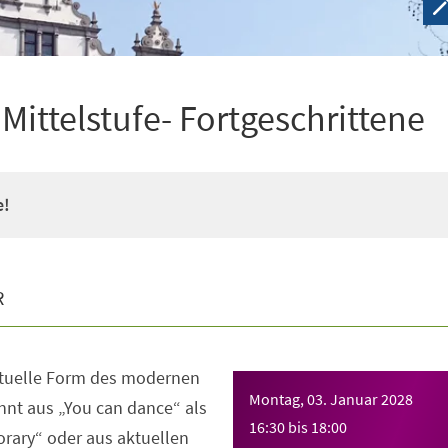
ittelstufe- Fortgeschrittene
e!
R
ktuelle Form des modernen
Montag, 03. Januar 2028
nt aus „You can dance“ als
16:30
bis
18:00
rary“ oder aus aktuellen