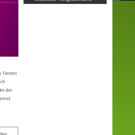
as Tanzen
ach
ke der
annst
 den