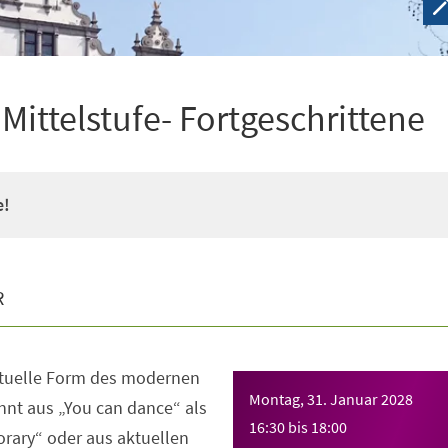
ittelstufe- Fortgeschrittene
e!
R
ktuelle Form des modernen
Montag, 31. Januar 2028
nt aus „You can dance“ als
16:30
bis
18:00
rary“ oder aus aktuellen