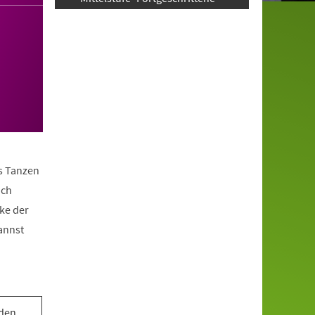
as Tanzen
ach
ke der
annst
 den