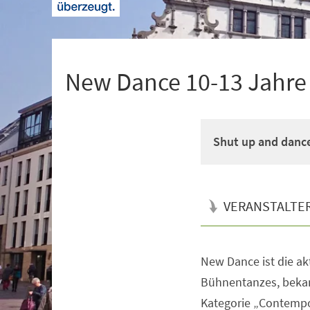
+
1
New Dance 10-13 Jahre M
Shut up and danc
VERANSTALTE
New Dance ist die a
Veranstaltungsinformationen
Bühnentanzes, bekan
Kategorie „Contempo