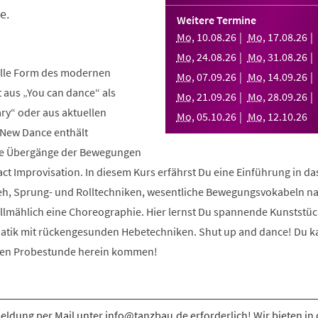
e.
Weitere Termine
Mo
,
10
.
08
.
26
Mo
,
17
.
08
.
26
Mo
,
24
.
08
.
26
Mo
,
31
.
08
.
26
elle Form des modernen
Mo
,
07
.
09
.
26
Mo
,
14
.
09
.
26
aus „You can dance“ als
Mo
,
21
.
09
.
26
Mo
,
28
.
09
.
26
y“ oder aus aktuellen
Mo
,
05
.
10
.
26
Mo
,
12
.
10
.
26
 New Dance enthält
nde Übergänge der Bewegungen
ct Improvisation. In diesem Kurs erfährst Du eine Einführung in d
eh, Sprung- und Rolltechniken, wesentliche Bewegungsvokabeln n
allmählich eine Choreographie. Hier lernst Du spannende Kunststüc
atik mit rückengesunden Hebetechniken. Shut up and dance! Du k
osen Probestunde herein kommen!
ldung per Mail unter info@tanzbau.de erforderlich! Wir bieten in