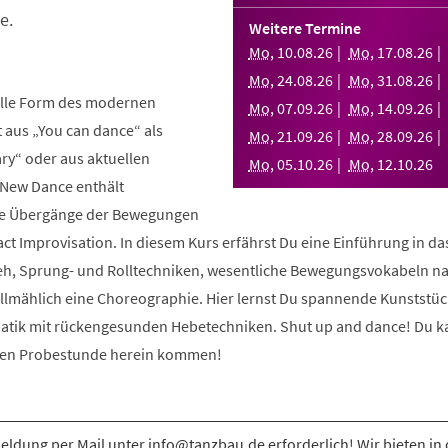
e.
Weitere Termine
Mo
,
10
.
08
.
26
Mo
,
17
.
08
.
26
Mo
,
24
.
08
.
26
Mo
,
31
.
08
.
26
elle Form des modernen
Mo
,
07
.
09
.
26
Mo
,
14
.
09
.
26
aus „You can dance“ als
Mo
,
21
.
09
.
26
Mo
,
28
.
09
.
26
y“ oder aus aktuellen
Mo
,
05
.
10
.
26
Mo
,
12
.
10
.
26
 New Dance enthält
nde Übergänge der Bewegungen
ct Improvisation. In diesem Kurs erfährst Du eine Einführung in d
eh, Sprung- und Rolltechniken, wesentliche Bewegungsvokabeln n
allmählich eine Choreographie. Hier lernst Du spannende Kunststüc
atik mit rückengesunden Hebetechniken. Shut up and dance! Du k
osen Probestunde herein kommen!
ldung per Mail unter info@tanzbau.de erforderlich! Wir bieten in