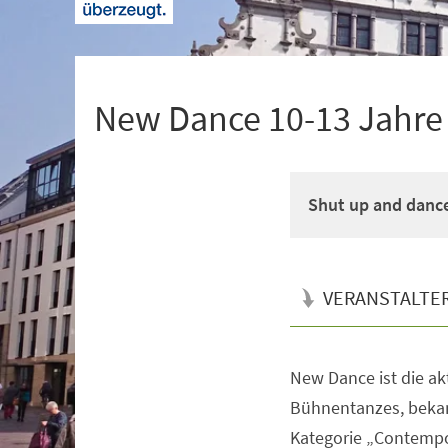
+
1
New Dance 10-13 Jahre M
Shut up and danc
VERANSTALTE
New Dance ist die a
Veranstaltungsinformationen
Bühnentanzes, bekan
Kategorie „Contempo