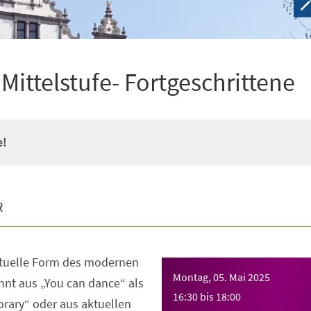
ittelstufe- Fortgeschrittene
e!
R
ktuelle Form des modernen
Montag, 05. Mai 2025
nt aus „You can dance“ als
16:30
bis
18:00
rary“ oder aus aktuellen