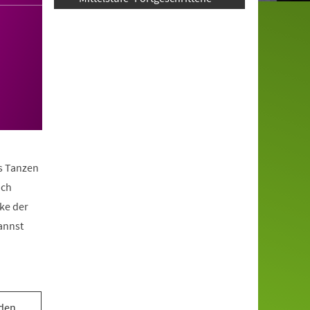
as Tanzen
ach
ke der
annst
 den