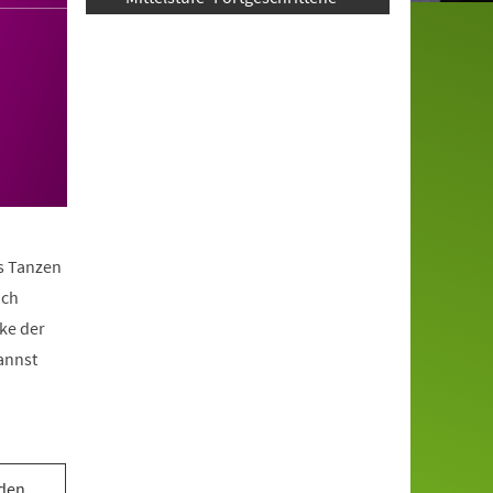
as Tanzen
ach
ke der
annst
 den