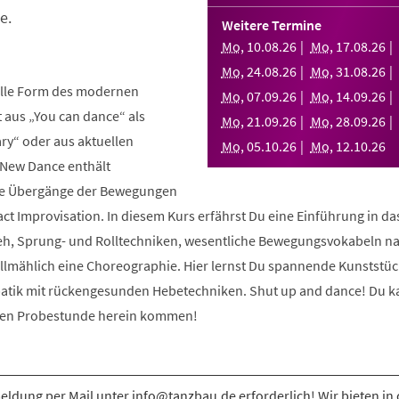
e.
Weitere Termine
Mo
,
10
.
08
.
26
Mo
,
17
.
08
.
26
Mo
,
24
.
08
.
26
Mo
,
31
.
08
.
26
elle Form des modernen
Mo
,
07
.
09
.
26
Mo
,
14
.
09
.
26
aus „You can dance“ als
Mo
,
21
.
09
.
26
Mo
,
28
.
09
.
26
y“ oder aus aktuellen
Mo
,
05
.
10
.
26
Mo
,
12
.
10
.
26
 New Dance enthält
nde Übergänge der Bewegungen
ct Improvisation. In diesem Kurs erfährst Du eine Einführung in d
eh, Sprung- und Rolltechniken, wesentliche Bewegungsvokabeln n
allmählich eine Choreographie. Hier lernst Du spannende Kunststüc
atik mit rückengesunden Hebetechniken. Shut up and dance! Du k
osen Probestunde herein kommen!
ldung per Mail unter info@tanzbau.de erforderlich! Wir bieten in