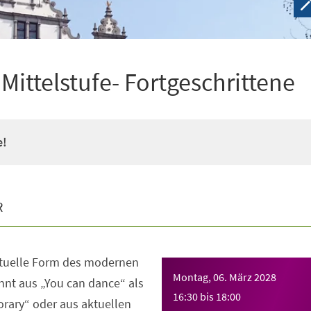
ittelstufe- Fortgeschrittene
e!
R
ktuelle Form des modernen
Montag, 06. März 2028
nt aus „You can dance“ als
16:30
bis
18:00
rary“ oder aus aktuellen