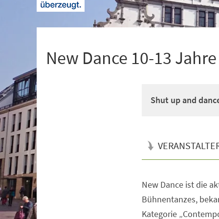
+
1
New Dance 10-13 Jahre M
Shut up and danc
VERANSTALTE
New Dance ist die a
Veranstaltungsinformationen
Bühnentanzes, bekan
Kategorie „Contempo