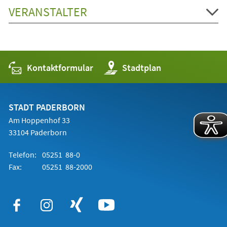
VERANSTALTER
Kontaktformular
(Öffnet
Stadtplan
in
einem
neuen
Tab)
STADT PADERBORN
Am Hoppenhof 33
33104 Paderborn
Telefon:
05251 88-0
Fax:
05251 88-2000