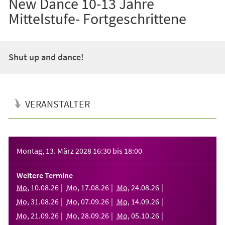
New Dance 10-13 Jahre
Mittelstufe- Fortgeschrittene
Shut up and dance!
VERANSTALTER
Veranstaltungsinformationen
Montag, 13. März 2028
16:30
bis
18:00
Weitere Termine
Mo
,
10
.
08
.
26
Mo
,
17
.
08
.
26
Mo
,
24
.
08
.
26
Mo
,
31
.
08
.
26
Mo
,
07
.
09
.
26
Mo
,
14
.
09
.
26
Mo
,
21
.
09
.
26
Mo
,
28
.
09
.
26
Mo
,
05
.
10
.
26