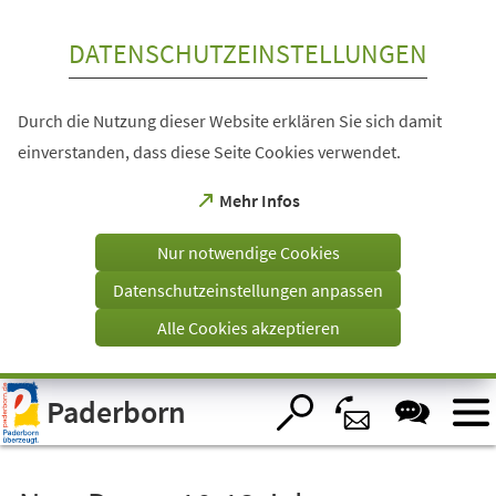
Inhalt anspringen
DATENSCHUTZEINSTELLUNGEN
Durch die Nutzung dieser Website erklären Sie sich damit
einverstanden, dass diese Seite Cookies verwendet.
(Öffnet
Mehr Infos
in
einem
Nur notwendige Cookies
neuen
Tab)
Datenschutzeinstellungen anpassen
Alle Cookies akzeptieren
Visuelle
Paderborn
Assistenzsoftware
öffnen.