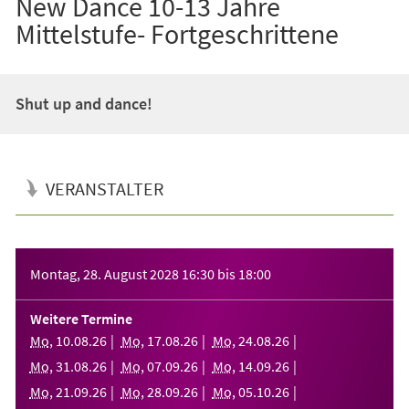
New Dance 10-13 Jahre
Mittelstufe- Fortgeschrittene
Shut up and dance!
VERANSTALTER
Veranstaltungsinformationen
Montag, 28. August 2028
16:30
bis
18:00
Weitere Termine
Mo
,
10
.
08
.
26
Mo
,
17
.
08
.
26
Mo
,
24
.
08
.
26
Mo
,
31
.
08
.
26
Mo
,
07
.
09
.
26
Mo
,
14
.
09
.
26
Mo
,
21
.
09
.
26
Mo
,
28
.
09
.
26
Mo
,
05
.
10
.
26