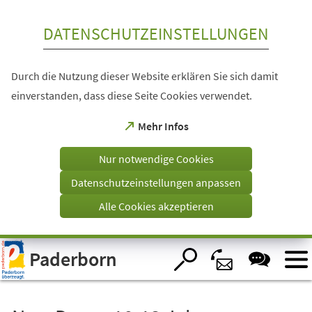
Inhalt anspringen
DATENSCHUTZEINSTELLUNGEN
Durch die Nutzung dieser Website erklären Sie sich damit
einverstanden, dass diese Seite Cookies verwendet.
(Öffnet
Mehr Infos
in
einem
Nur notwendige Cookies
neuen
Tab)
Datenschutzeinstellungen anpassen
Alle Cookies akzeptieren
Visuelle
Paderborn
Assistenzsoftware
öffnen.