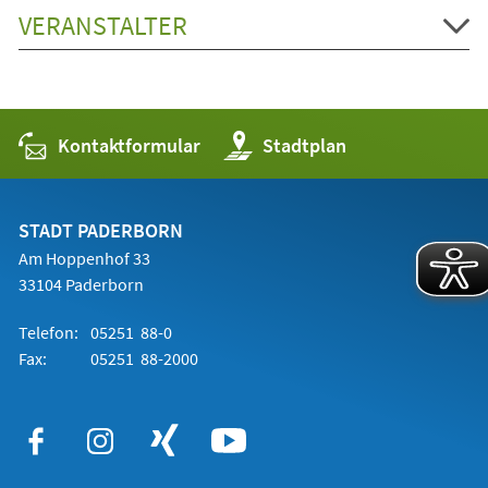
VERANSTALTER
Kontaktformular
(Öffnet
Stadtplan
in
einem
neuen
Tab)
STADT PADERBORN
Am Hoppenhof 33
33104 Paderborn
Telefon:
05251 88-0
Fax:
05251 88-2000