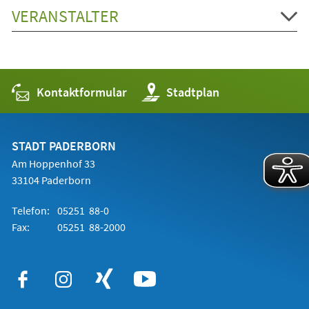
VERANSTALTER
Kontaktformular
(Öffnet
Stadtplan
in
einem
neuen
Tab)
STADT PADERBORN
Am Hoppenhof 33
33104 Paderborn
Telefon:
05251 88-0
Fax:
05251 88-2000