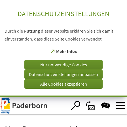
Inhalt anspringen
DATENSCHUTZEINSTELLUNGEN
Durch die Nutzung dieser Website erklären Sie sich damit
einverstanden, dass diese Seite Cookies verwendet.
(Öffnet
Mehr Infos
in
einem
Nur notwendige Cookies
neuen
Tab)
Datenschutzeinstellungen anpassen
Alle Cookies akzeptieren
Visuelle
Paderborn
Assistenzsoftware
öffnen.