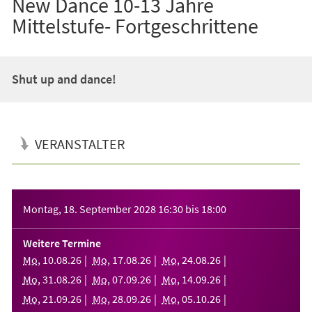
New Dance 10-13 Jahre
Mittelstufe- Fortgeschrittene
Shut up and dance!
VERANSTALTER
Veranstaltungsinformationen
Montag, 18. September 2028
16:30
bis
18:00
Weitere Termine
Mo
,
10
.
08
.
26
Mo
,
17
.
08
.
26
Mo
,
24
.
08
.
26
Mo
,
31
.
08
.
26
Mo
,
07
.
09
.
26
Mo
,
14
.
09
.
26
Mo
,
21
.
09
.
26
Mo
,
28
.
09
.
26
Mo
,
05
.
10
.
26