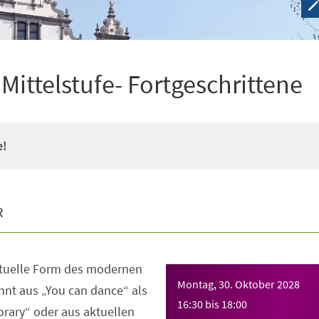
ittelstufe- Fortgeschrittene
e!
R
ktuelle Form des modernen
Montag, 30. Oktober 2028
nt aus „You can dance“ als
16:30
bis
18:00
rary“ oder aus aktuellen