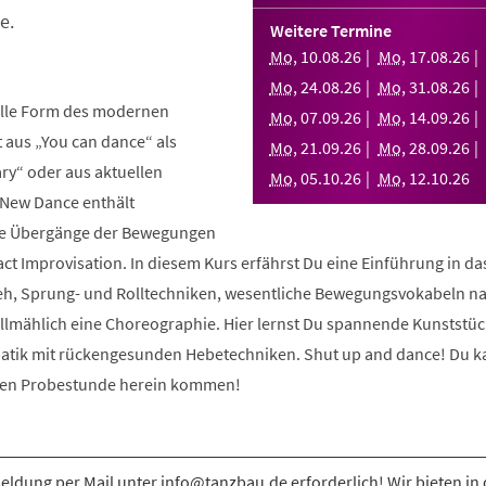
e.
Weitere Termine
Mo
,
10
.
08
.
26
Mo
,
17
.
08
.
26
Mo
,
24
.
08
.
26
Mo
,
31
.
08
.
26
elle Form des modernen
Mo
,
07
.
09
.
26
Mo
,
14
.
09
.
26
aus „You can dance“ als
Mo
,
21
.
09
.
26
Mo
,
28
.
09
.
26
y“ oder aus aktuellen
Mo
,
05
.
10
.
26
Mo
,
12
.
10
.
26
 New Dance enthält
nde Übergänge der Bewegungen
ct Improvisation. In diesem Kurs erfährst Du eine Einführung in d
eh, Sprung- und Rolltechniken, wesentliche Bewegungsvokabeln n
allmählich eine Choreographie. Hier lernst Du spannende Kunststüc
atik mit rückengesunden Hebetechniken. Shut up and dance! Du k
osen Probestunde herein kommen!
ldung per Mail unter info@tanzbau.de erforderlich! Wir bieten in