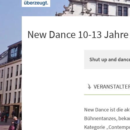
+
1
New Dance 10-13 Jahre M
Shut up and danc
VERANSTALTE
New Dance ist die a
Veranstaltungsinformationen
Bühnentanzes, bekan
Kategorie „Contempo