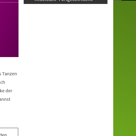
as Tanzen
ach
ke der
annst
 den