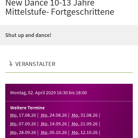
New Dance 10-13 Jahre
Mittelstufe- Fortgeschrittene
Shut up and dance!
VERANSTALTER
Veranstaltungsinformationen
Montag, 02. April 2029
16:30
bis
18:00
Weitere Termine
Mo
,
17
.
08
.
26
Mo
,
24
.
08
.
26
Mo
,
31
.
08
.
26
Mo
,
07
.
09
.
26
Mo
,
14
.
09
.
26
Mo
,
21
.
09
.
26
Mo
,
28
.
09
.
26
Mo
,
05
.
10
.
26
Mo
,
12
.
10
.
26