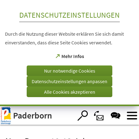
Inhalt anspringen
DATENSCHUTZEINSTELLUNGEN
Durch die Nutzung dieser Website erklären Sie sich damit
einverstanden, dass diese Seite Cookies verwendet.
(Öffnet
Mehr Infos
in
einem
Nur notwendige Cookies
neuen
Tab)
Datenschutzeinstellungen anpassen
Alle Cookies akzeptieren
Visuelle
Paderborn
Assistenzsoftware
öffnen.