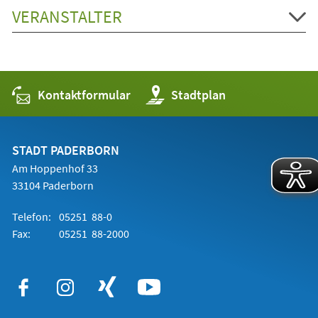
VERANSTALTER
Kontaktformular
(Öffnet
Stadtplan
in
einem
neuen
Tab)
STADT PADERBORN
Am Hoppenhof 33
33104 Paderborn
Telefon:
05251 88-0
Fax:
05251 88-2000