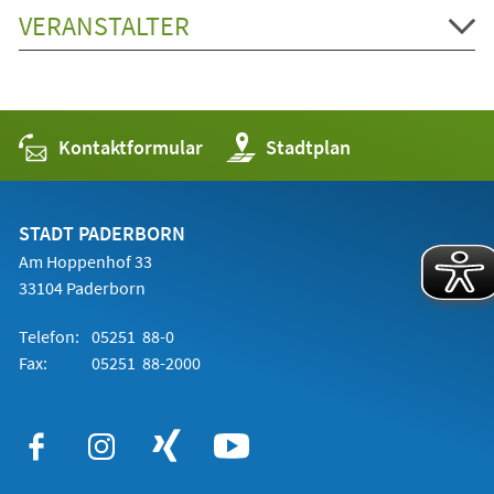
VERANSTALTER
Kontaktformular
(Öffnet
Stadtplan
in
einem
neuen
Tab)
STADT PADERBORN
Am Hoppenhof 33
33104 Paderborn
Telefon:
05251 88-0
Fax:
05251 88-2000