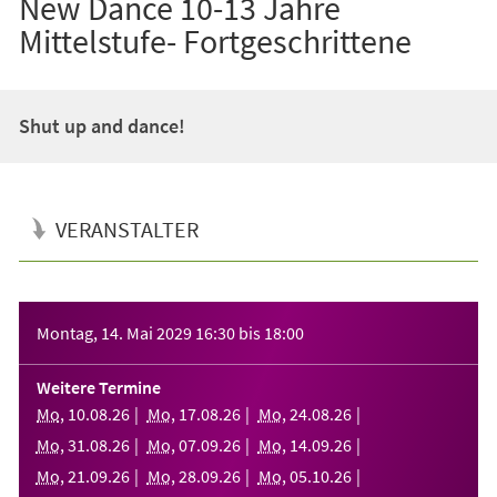
New Dance 10-13 Jahre
Mittelstufe- Fortgeschrittene
Shut up and dance!
VERANSTALTER
Veranstaltungsinformationen
Montag, 14. Mai 2029
16:30
bis
18:00
Weitere Termine
Mo
,
10
.
08
.
26
Mo
,
17
.
08
.
26
Mo
,
24
.
08
.
26
Mo
,
31
.
08
.
26
Mo
,
07
.
09
.
26
Mo
,
14
.
09
.
26
Mo
,
21
.
09
.
26
Mo
,
28
.
09
.
26
Mo
,
05
.
10
.
26