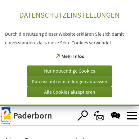
Inhalt anspringen
DATENSCHUTZEINSTELLUNGEN
Durch die Nutzung dieser Website erklären Sie sich damit
einverstanden, dass diese Seite Cookies verwendet.
(Öffnet
Mehr Infos
in
einem
Nur notwendige Cookies
neuen
Tab)
Datenschutzeinstellungen anpassen
Alle Cookies akzeptieren
Visuelle
Paderborn
Assistenzsoftware
öffnen.