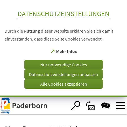
Inhalt anspringen
DATENSCHUTZEINSTELLUNGEN
Durch die Nutzung dieser Website erklären Sie sich damit
einverstanden, dass diese Seite Cookies verwendet.
(Öffnet
Mehr Infos
in
einem
Nur notwendige Cookies
neuen
Tab)
Datenschutzeinstellungen anpassen
Alle Cookies akzeptieren
Visuelle
Paderborn
Assistenzsoftware
öffnen.