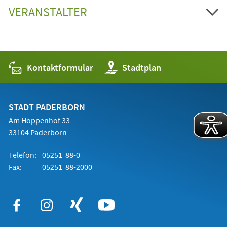
VERANSTALTER
Kontaktformular
(Öffnet
Stadtplan
in
einem
neuen
Tab)
STADT PADERBORN
Am Hoppenhof 33
33104 Paderborn
Telefon:
05251 88-0
Fax:
05251 88-2000