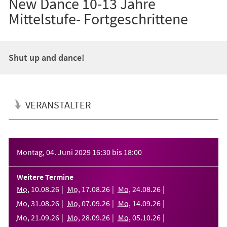
New Dance 10-13 Jahre
Mittelstufe- Fortgeschrittene
Shut up and dance!
VERANSTALTER
Veranstaltungsinformationen
Montag, 04. Juni 2029
16:30
bis
18:00
Weitere Termine
Mo
,
10
.
08
.
26
Mo
,
17
.
08
.
26
Mo
,
24
.
08
.
26
Mo
,
31
.
08
.
26
Mo
,
07
.
09
.
26
Mo
,
14
.
09
.
26
Mo
,
21
.
09
.
26
Mo
,
28
.
09
.
26
Mo
,
05
.
10
.
26