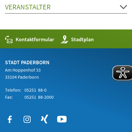
VERANSTALTER
Kontaktformular
(Öffnet
Stadtplan
in
einem
neuen
Tab)
STADT PADERBORN
Am Hoppenhof 33
33104 Paderborn
Telefon:
05251 88-0
Fax:
05251 88-2000