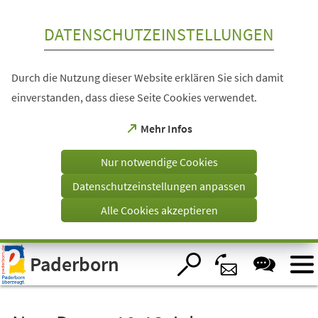
Inhalt anspringen
DATENSCHUTZEINSTELLUNGEN
Durch die Nutzung dieser Website erklären Sie sich damit
einverstanden, dass diese Seite Cookies verwendet.
(Öffnet
Mehr Infos
in
einem
Nur notwendige Cookies
neuen
Tab)
Datenschutzeinstellungen anpassen
Alle Cookies akzeptieren
Visuelle
Paderborn
Assistenzsoftware
öffnen.