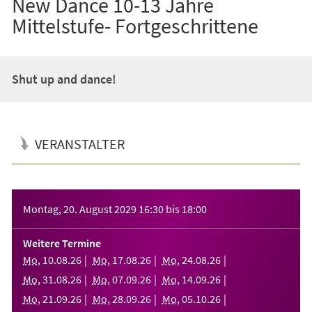
New Dance 10-13 Jahre
Mittelstufe- Fortgeschrittene
Shut up and dance!
VERANSTALTER
Veranstaltungsinformationen
Montag, 20. August 2029
16:30
bis
18:00
Weitere Termine
Mo
,
10
.
08
.
26
Mo
,
17
.
08
.
26
Mo
,
24
.
08
.
26
Mo
,
31
.
08
.
26
Mo
,
07
.
09
.
26
Mo
,
14
.
09
.
26
Mo
,
21
.
09
.
26
Mo
,
28
.
09
.
26
Mo
,
05
.
10
.
26