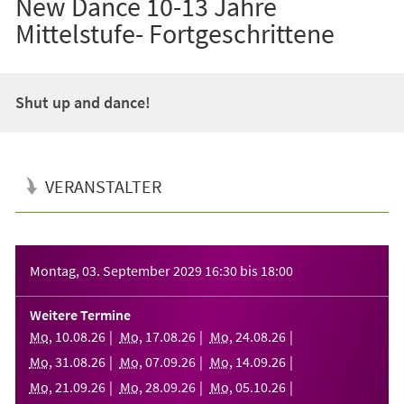
New Dance 10-13 Jahre
Mittelstufe- Fortgeschrittene
Shut up and dance!
VERANSTALTER
Veranstaltungsinformationen
Montag, 03. September 2029
16:30
bis
18:00
Weitere Termine
Mo
,
10
.
08
.
26
Mo
,
17
.
08
.
26
Mo
,
24
.
08
.
26
Mo
,
31
.
08
.
26
Mo
,
07
.
09
.
26
Mo
,
14
.
09
.
26
Mo
,
21
.
09
.
26
Mo
,
28
.
09
.
26
Mo
,
05
.
10
.
26