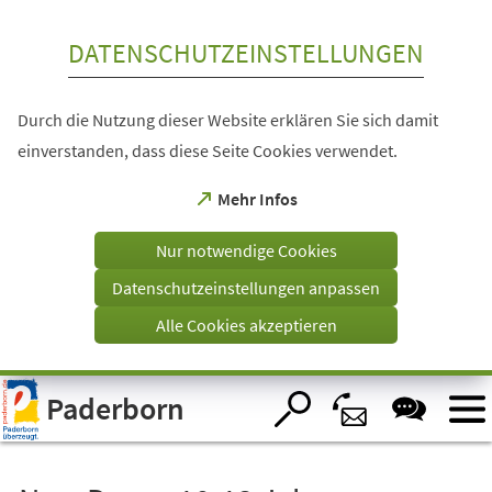
Inhalt anspringen
DATENSCHUTZEINSTELLUNGEN
Durch die Nutzung dieser Website erklären Sie sich damit
einverstanden, dass diese Seite Cookies verwendet.
(Öffnet
Mehr Infos
in
einem
Nur notwendige Cookies
neuen
Tab)
Datenschutzeinstellungen anpassen
Alle Cookies akzeptieren
Visuelle
Paderborn
Assistenzsoftware
öffnen.