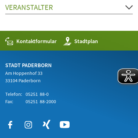
VERANSTALTER
Kontaktformular
(Öffnet
Stadtplan
in
einem
neuen
Tab)
STADT PADERBORN
Am Hoppenhof 33
33104 Paderborn
Telefon:
05251 88-0
Fax:
05251 88-2000