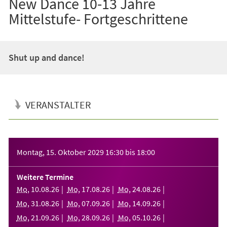
New Dance 10-13 Jahre
Mittelstufe- Fortgeschrittene
Shut up and dance!
VERANSTALTER
Veranstaltungsinformationen
Montag, 15. Oktober 2029
16:30
bis
18:00
Weitere Termine
Mo
,
10
.
08
.
26
Mo
,
17
.
08
.
26
Mo
,
24
.
08
.
26
Mo
,
31
.
08
.
26
Mo
,
07
.
09
.
26
Mo
,
14
.
09
.
26
Mo
,
21
.
09
.
26
Mo
,
28
.
09
.
26
Mo
,
05
.
10
.
26