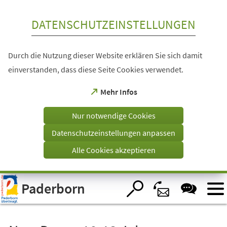
Inhalt anspringen
DATENSCHUTZEINSTELLUNGEN
Durch die Nutzung dieser Website erklären Sie sich damit
einverstanden, dass diese Seite Cookies verwendet.
(Öffnet
Mehr Infos
in
einem
Nur notwendige Cookies
neuen
Tab)
Datenschutzeinstellungen anpassen
Alle Cookies akzeptieren
Visuelle
Paderborn
Assistenzsoftware
öffnen.