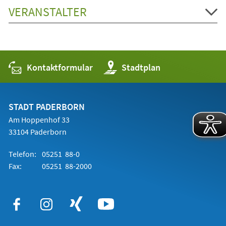
VERANSTALTER
Kontaktformular
(Öffnet
Stadtplan
in
einem
neuen
Tab)
STADT PADERBORN
Am Hoppenhof 33
33104 Paderborn
Telefon:
05251 88-0
Fax:
05251 88-2000