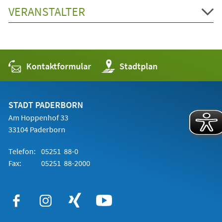
VERANSTALTER
Kontaktformular
(Öffnet
Stadtplan
in
einem
neuen
Tab)
STADT PADERBORN
Am Hoppenhof 33
33104 Paderborn
Telefon:
05251 88-0
Fax:
05251 88-2000