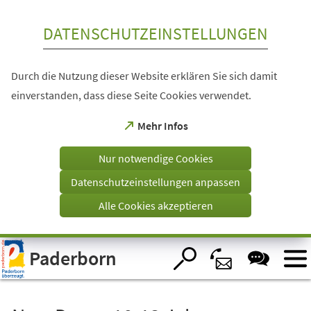
Inhalt anspringen
DATENSCHUTZEINSTELLUNGEN
Durch die Nutzung dieser Website erklären Sie sich damit
einverstanden, dass diese Seite Cookies verwendet.
(Öffnet
Mehr Infos
in
einem
Nur notwendige Cookies
neuen
Tab)
Datenschutzeinstellungen anpassen
Alle Cookies akzeptieren
Visuelle
Paderborn
Assistenzsoftware
öffnen.