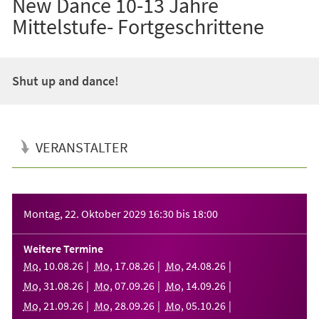
New Dance 10-13 Jahre
Mittelstufe- Fortgeschrittene
Shut up and dance!
VERANSTALTER
Veranstaltungsinformationen
Montag, 22. Oktober 2029
16:30
bis
18:00
Weitere Termine
Mo
,
10
.
08
.
26
Mo
,
17
.
08
.
26
Mo
,
24
.
08
.
26
Mo
,
31
.
08
.
26
Mo
,
07
.
09
.
26
Mo
,
14
.
09
.
26
Mo
,
21
.
09
.
26
Mo
,
28
.
09
.
26
Mo
,
05
.
10
.
26