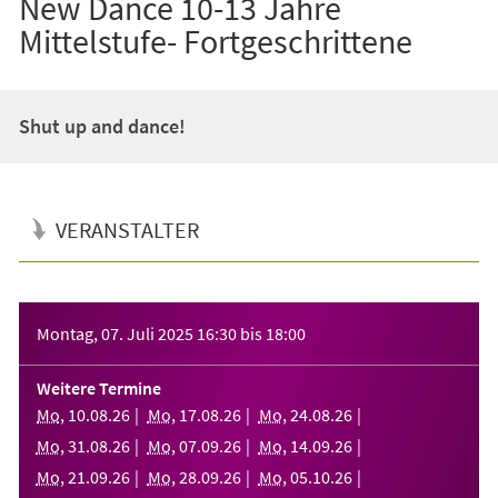
New Dance 10-13 Jahre
Mittelstufe- Fortgeschrittene
Shut up and dance!
VERANSTALTER
Veranstaltungsinformationen
Montag, 07. Juli 2025
16:30
bis
18:00
Weitere Termine
Mo
,
10
.
08
.
26
Mo
,
17
.
08
.
26
Mo
,
24
.
08
.
26
Mo
,
31
.
08
.
26
Mo
,
07
.
09
.
26
Mo
,
14
.
09
.
26
Mo
,
21
.
09
.
26
Mo
,
28
.
09
.
26
Mo
,
05
.
10
.
26