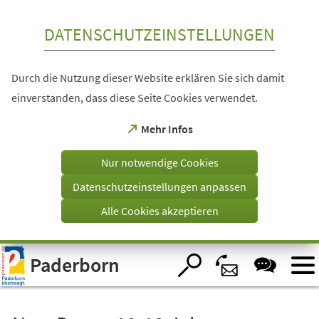
Inhalt anspringen
DATENSCHUTZEINSTELLUNGEN
Durch die Nutzung dieser Website erklären Sie sich damit
einverstanden, dass diese Seite Cookies verwendet.
(Öffnet
Mehr Infos
in
einem
Nur notwendige Cookies
neuen
Tab)
Datenschutzeinstellungen anpassen
Alle Cookies akzeptieren
Visuelle
Paderborn
Assistenzsoftware
öffnen.