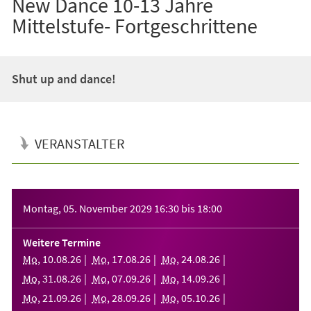
New Dance 10-13 Jahre
Mittelstufe- Fortgeschrittene
Shut up and dance!
VERANSTALTER
Veranstaltungsinformationen
Montag, 05. November 2029
16:30
bis
18:00
Weitere Termine
Mo
,
10
.
08
.
26
Mo
,
17
.
08
.
26
Mo
,
24
.
08
.
26
Mo
,
31
.
08
.
26
Mo
,
07
.
09
.
26
Mo
,
14
.
09
.
26
Mo
,
21
.
09
.
26
Mo
,
28
.
09
.
26
Mo
,
05
.
10
.
26