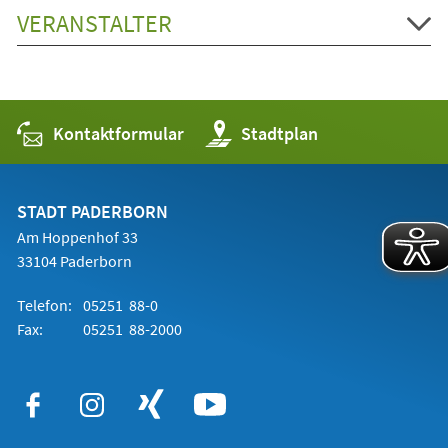
VERANSTALTER
Kontaktformular
(Öffnet
Stadtplan
in
einem
neuen
Tab)
STADT PADERBORN
Am Hoppenhof 33
33104 Paderborn
Telefon:
05251 88-0
Fax:
05251 88-2000