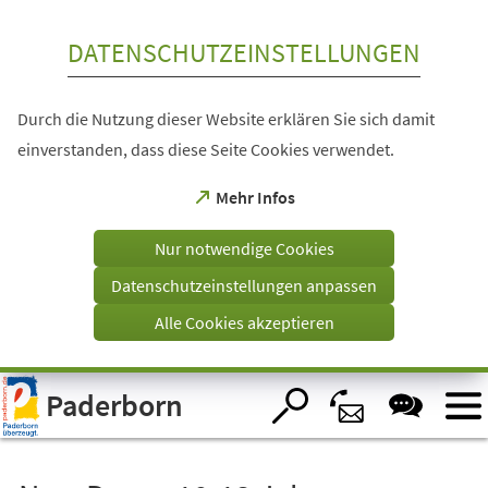
Inhalt anspringen
DATENSCHUTZEINSTELLUNGEN
Durch die Nutzung dieser Website erklären Sie sich damit
einverstanden, dass diese Seite Cookies verwendet.
(Öffnet
Mehr Infos
in
einem
Nur notwendige Cookies
neuen
Tab)
Datenschutzeinstellungen anpassen
Alle Cookies akzeptieren
Visuelle
Paderborn
Assistenzsoftware
öffnen.