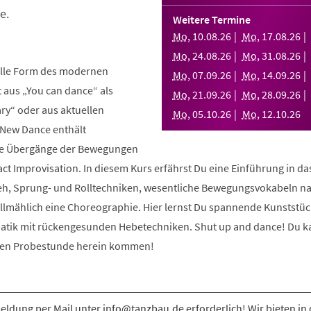
e.
Weitere Termine
Mo
,
10
.
08
.
26
Mo
,
17
.
08
.
26
Mo
,
24
.
08
.
26
Mo
,
31
.
08
.
26
elle Form des modernen
Mo
,
07
.
09
.
26
Mo
,
14
.
09
.
26
aus „You can dance“ als
Mo
,
21
.
09
.
26
Mo
,
28
.
09
.
26
y“ oder aus aktuellen
Mo
,
05
.
10
.
26
Mo
,
12
.
10
.
26
 New Dance enthält
nde Übergänge der Bewegungen
ct Improvisation. In diesem Kurs erfährst Du eine Einführung in d
eh, Sprung- und Rolltechniken, wesentliche Bewegungsvokabeln n
allmählich eine Choreographie. Hier lernst Du spannende Kunststüc
atik mit rückengesunden Hebetechniken. Shut up and dance! Du k
osen Probestunde herein kommen!
ldung per Mail unter info@tanzbau.de erforderlich! Wir bieten in