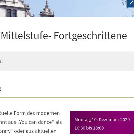
ittelstufe- Fortgeschrittene
e!
R
ktuelle Form des modernen
Montag, 10. Dezember 2029
nt aus „You can dance“ als
16:30
bis
18:00
rary“ oder aus aktuellen