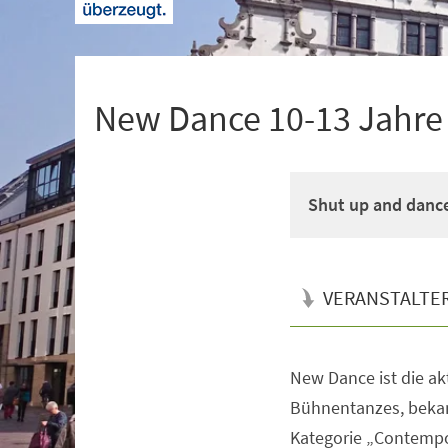
+
1
New Dance 10-13 Jahre M
Shut up and danc
VERANSTALTE
New Dance ist die a
Veranstaltungsinformationen
Bühnentanzes, bekan
Kategorie „Contempo