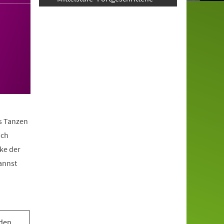
as Tanzen
ach
ke der
annst
 den