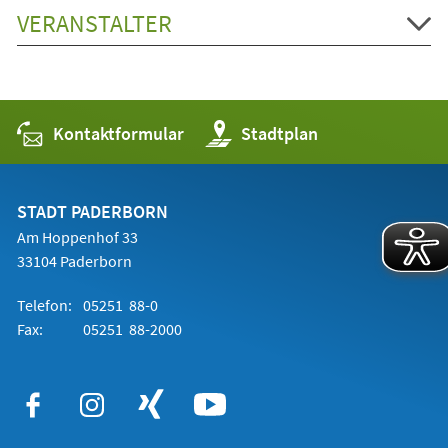
VERANSTALTER
Kontaktformular
(Öffnet
Stadtplan
in
einem
neuen
Tab)
STADT PADERBORN
Am Hoppenhof 33
33104 Paderborn
Telefon:
05251 88-0
Fax:
05251 88-2000