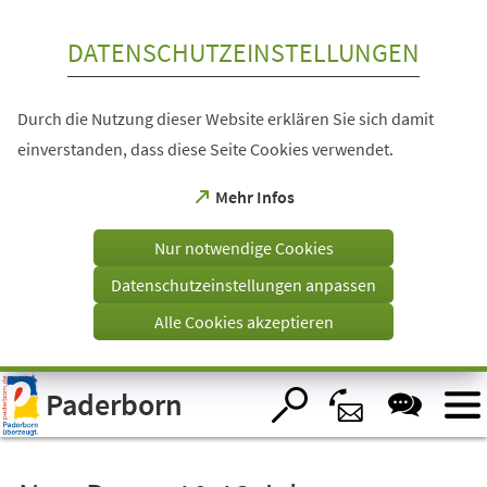
Inhalt anspringen
DATENSCHUTZEINSTELLUNGEN
Durch die Nutzung dieser Website erklären Sie sich damit
einverstanden, dass diese Seite Cookies verwendet.
(Öffnet
Mehr Infos
in
einem
Nur notwendige Cookies
neuen
Tab)
Datenschutzeinstellungen anpassen
Alle Cookies akzeptieren
Visuelle
Paderborn
Assistenzsoftware
öffnen.