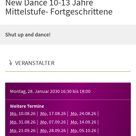
New Dance 10-13 Jahre
Mittelstufe- Fortgeschrittene
Shut up and dance!
VERANSTALTER
Veranstaltungsinformationen
Montag, 28. Januar 2030
16:30
bis
18:00
Weitere Termine
Mo
,
10
.
08
.
26
Mo
,
17
.
08
.
26
Mo
,
24
.
08
.
26
Mo
,
31
.
08
.
26
Mo
,
07
.
09
.
26
Mo
,
14
.
09
.
26
Mo
,
21
.
09
.
26
Mo
,
28
.
09
.
26
Mo
,
05
.
10
.
26