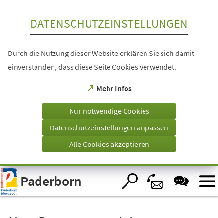
Inhalt anspringen
DATENSCHUTZEINSTELLUNGEN
Durch die Nutzung dieser Website erklären Sie sich damit
einverstanden, dass diese Seite Cookies verwendet.
(Öffnet
Mehr Infos
in
einem
Nur notwendige Cookies
neuen
Tab)
Datenschutzeinstellungen anpassen
Alle Cookies akzeptieren
Visuelle
Paderborn
Assistenzsoftware
öffnen.