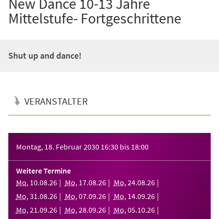
New Dance 10-13 Jahre
Mittelstufe- Fortgeschrittene
Shut up and dance!
VERANSTALTER
Veranstaltungsinformationen
Montag, 18. Februar 2030
16:30
bis
18:00
Weitere Termine
Mo
,
10
.
08
.
26
Mo
,
17
.
08
.
26
Mo
,
24
.
08
.
26
Mo
,
31
.
08
.
26
Mo
,
07
.
09
.
26
Mo
,
14
.
09
.
26
Mo
,
21
.
09
.
26
Mo
,
28
.
09
.
26
Mo
,
05
.
10
.
26