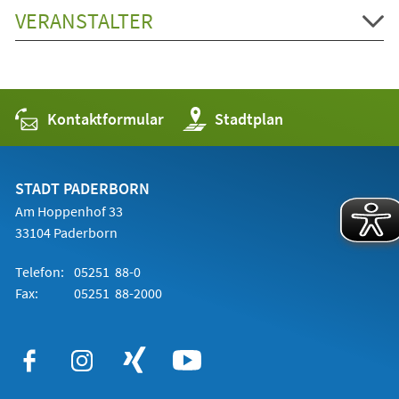
VERANSTALTER
Kontaktformular
(Öffnet
Stadtplan
in
einem
neuen
Tab)
STADT PADERBORN
Am Hoppenhof 33
33104 Paderborn
Telefon:
05251 88-0
Fax:
05251 88-2000