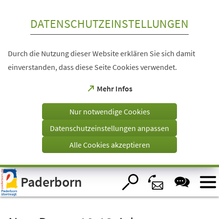
Inhalt anspringen
DATENSCHUTZEINSTELLUNGEN
Durch die Nutzung dieser Website erklären Sie sich damit
einverstanden, dass diese Seite Cookies verwendet.
(Öffnet
Mehr Infos
in
einem
Nur notwendige Cookies
neuen
Tab)
Datenschutzeinstellungen anpassen
Alle Cookies akzeptieren
Visuelle
Paderborn
Assistenzsoftware
öffnen.