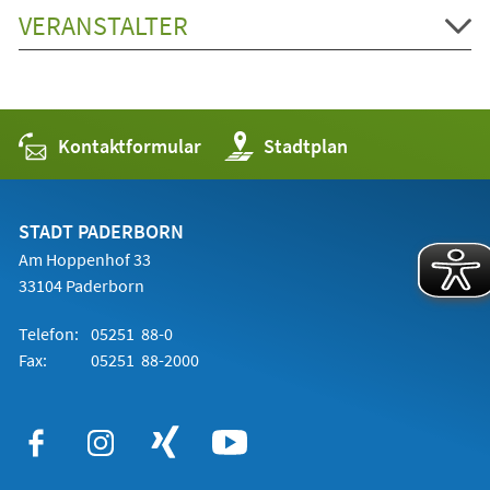
VERANSTALTER
Kontaktformular
(Öffnet
Stadtplan
in
einem
neuen
Tab)
STADT PADERBORN
Am Hoppenhof 33
33104 Paderborn
Telefon:
05251 88-0
Fax:
05251 88-2000