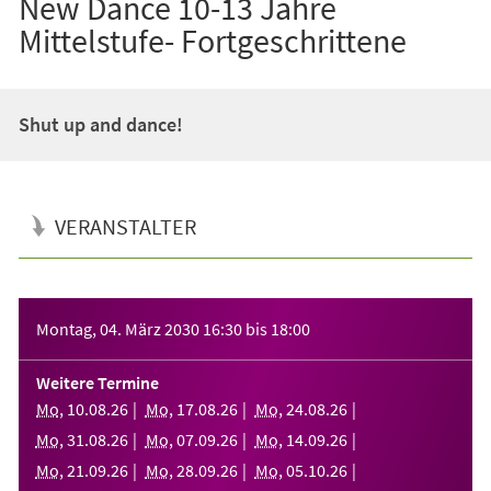
New Dance 10-13 Jahre
Mittelstufe- Fortgeschrittene
Shut up and dance!
VERANSTALTER
Veranstaltungsinformationen
Montag, 04. März 2030
16:30
bis
18:00
Weitere Termine
Mo
,
10
.
08
.
26
Mo
,
17
.
08
.
26
Mo
,
24
.
08
.
26
Mo
,
31
.
08
.
26
Mo
,
07
.
09
.
26
Mo
,
14
.
09
.
26
Mo
,
21
.
09
.
26
Mo
,
28
.
09
.
26
Mo
,
05
.
10
.
26