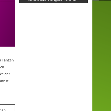
as Tanzen
ach
ke der
annst
 den