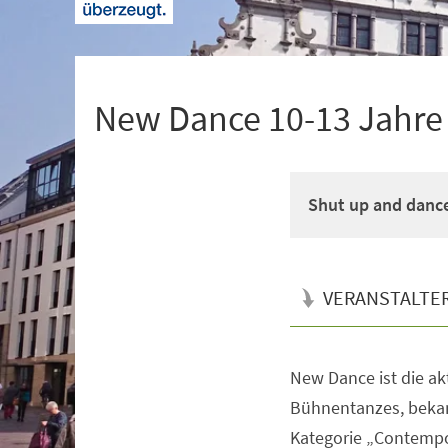
+
1
New Dance 10-13 Jahre M
Shut up and danc
VERANSTALTE
New Dance ist die a
Veranstaltungsinformationen
Bühnentanzes, bekan
Kategorie „Contempo