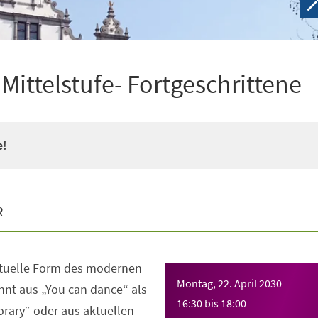
ittelstufe- Fortgeschrittene
e!
R
ktuelle Form des modernen
Montag, 22. April 2030
nt aus „You can dance“ als
16:30
bis
18:00
rary“ oder aus aktuellen