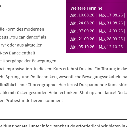
e.
Weitere Termine
Mo
,
10
.
08
.
26
Mo
,
17
.
08
.
26
Mo
,
24
.
08
.
26
Mo
,
31
.
08
.
26
elle Form des modernen
Mo
,
07
.
09
.
26
Mo
,
14
.
09
.
26
aus „You can dance“ als
Mo
,
21
.
09
.
26
Mo
,
28
.
09
.
26
y“ oder aus aktuellen
Mo
,
05
.
10
.
26
Mo
,
12
.
10
.
26
 New Dance enthält
nde Übergänge der Bewegungen
ct Improvisation. In diesem Kurs erfährst Du eine Einführung in d
eh, Sprung- und Rolltechniken, wesentliche Bewegungsvokabeln n
allmählich eine Choreographie. Hier lernst Du spannende Kunststüc
atik mit rückengesunden Hebetechniken. Shut up and dance! Du k
osen Probestunde herein kommen!
ldung per Mail unter info@tanzbau.de erforderlich! Wir bieten in