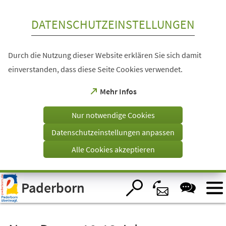
Inhalt anspringen
DATENSCHUTZEINSTELLUNGEN
Durch die Nutzung dieser Website erklären Sie sich damit
einverstanden, dass diese Seite Cookies verwendet.
(Öffnet
Mehr Infos
in
einem
Nur notwendige Cookies
neuen
Tab)
Datenschutzeinstellungen anpassen
Alle Cookies akzeptieren
Visuelle
Paderborn
Assistenzsoftware
öffnen.