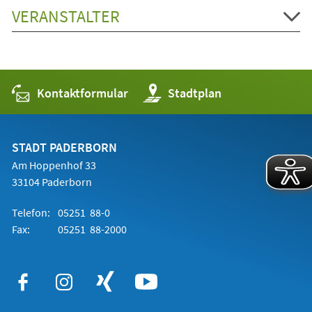
VERANSTALTER
Kontaktformular
(Öffnet
Stadtplan
in
einem
neuen
Tab)
STADT PADERBORN
Am Hoppenhof 33
33104 Paderborn
Telefon:
05251 88-0
Fax:
05251 88-2000