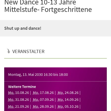
New Dance 10-13 Jahre
Mittelstufe- Fortgeschrittene
Shut up and dance!
VERANSTALTER
Veranstaltungsinformationen
Montag, 13. Mai 2030
16:30
bis
18:00
Weitere Termine
Mo
,
10
.
08
.
26
Mo
,
17
.
08
.
26
Mo
,
24
.
08
.
26
Mo
,
31
.
08
.
26
Mo
,
07
.
09
.
26
Mo
,
14
.
09
.
26
Mo
,
21
.
09
.
26
Mo
,
28
.
09
.
26
Mo
,
05
.
10
.
26