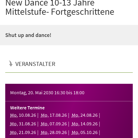
New Dance 10-13 Jahre
Mittelstufe- Fortgeschrittene
Shut up and dance!
VERANSTALTER
Veranstaltungsinformationen
Montag, 20. Mai 2030
16:30
bis
18:00
Weitere Termine
Mo
,
10
.
08
.
26
Mo
,
17
.
08
.
26
Mo
,
24
.
08
.
26
Mo
,
31
.
08
.
26
Mo
,
07
.
09
.
26
Mo
,
14
.
09
.
26
Mo
,
21
.
09
.
26
Mo
,
28
.
09
.
26
Mo
,
05
.
10
.
26