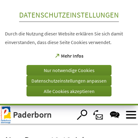
Inhalt anspringen
DATENSCHUTZEINSTELLUNGEN
Durch die Nutzung dieser Website erklären Sie sich damit
einverstanden, dass diese Seite Cookies verwendet.
(Öffnet
Mehr Infos
in
einem
Nur notwendige Cookies
neuen
Tab)
Datenschutzeinstellungen anpassen
Alle Cookies akzeptieren
Visuelle
Paderborn
Assistenzsoftware
öffnen.