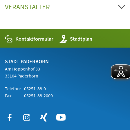
VERANSTALTER
Kontaktformular
(Öffnet
Stadtplan
in
einem
neuen
Tab)
STADT PADERBORN
Am Hoppenhof 33
33104 Paderborn
Telefon:
05251 88-0
Fax:
05251 88-2000