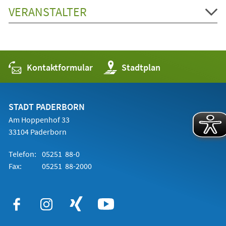
VERANSTALTER
Kontaktformular
(Öffnet
Stadtplan
in
einem
neuen
Tab)
STADT PADERBORN
Am Hoppenhof 33
33104 Paderborn
Telefon:
05251 88-0
Fax:
05251 88-2000