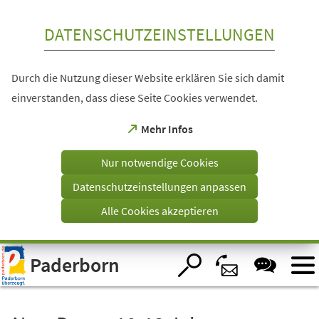
Inhalt anspringen
DATENSCHUTZEINSTELLUNGEN
Durch die Nutzung dieser Website erklären Sie sich damit
einverstanden, dass diese Seite Cookies verwendet.
(Öffnet
Mehr Infos
in
einem
Nur notwendige Cookies
neuen
Tab)
Datenschutzeinstellungen anpassen
Alle Cookies akzeptieren
Visuelle
Paderborn
Assistenzsoftware
öffnen.