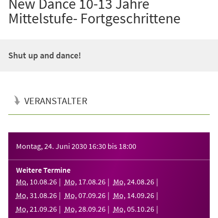
New Dance 10-13 Jahre
Mittelstufe- Fortgeschrittene
Shut up and dance!
VERANSTALTER
Veranstaltungsinformationen
Montag, 24. Juni 2030
16:30
bis
18:00
Weitere Termine
Mo
,
10
.
08
.
26
Mo
,
17
.
08
.
26
Mo
,
24
.
08
.
26
Mo
,
31
.
08
.
26
Mo
,
07
.
09
.
26
Mo
,
14
.
09
.
26
Mo
,
21
.
09
.
26
Mo
,
28
.
09
.
26
Mo
,
05
.
10
.
26